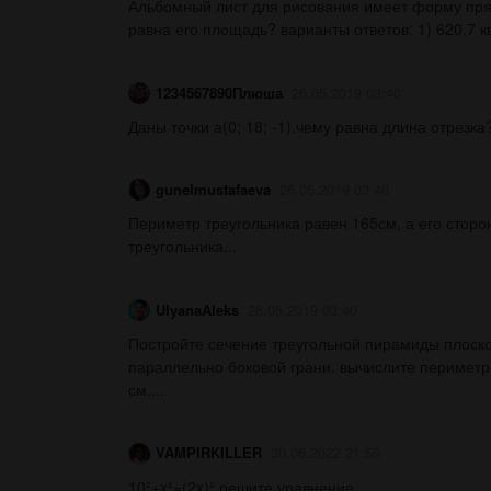
Альбомный лист для рисования имеет форму прям
равна его площадь? варианты ответов: 1) 620,7 кв. 
1234567890Плюша
26.05.2019 03:40
Даны точки а(0; 18; -1).чему равна длина отрезка?
gunelmustafaeva
26.05.2019 03:40
Периметр треугольника равен 165см, а его сторон
треугольника...
UlyanaAleks
26.05.2019 03:40
Постройте сечение треугольной пирамиды плоск
параллельно боковой грани. вычислите периметр
см....
VAMPIRKILLER
30.06.2022 21:59
10²+x²=(2x)² решите уравнение...