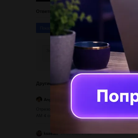
Ответы
Показать ответы (3)
Другие вопросы по теме Геометрия
Angelina123321123321
25.05.2020 21:59
Отрезок АМ перпендикулярен плоскости квадрата
АМ 4 см....
ksastaff
24.05.2020 21:33