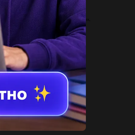
vob boladi?? 2.Qaratqich kelishigidagi...
1
сло 28 представленно в виде двух слагаемых,
к что сумма их кубов минимальна....
3
шите уравнение: 2∙(х-1 1/10)+4 1/5=5 1/3 по
скриптору ​...
1