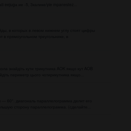
 eejugа ие -5, 3калике/yie mpanestez​...
йды, в которых в левом нижнем углу стоят цифры
от в прямоугольном треугольнике, в
кола знайдіть кути трикутника AOK якщо кут AOB
йдіть периметр цього чотирикутника якщо...
л — 60°. диагональ параллелограмма делит его
большую сторону параллелограмма. (сделайте...