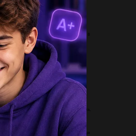
3
ишите структуру табличного процессора​...
1
ам не влезло 36=3 в первом задании)алгебра 8
с ​...
3
 подведите, я на вас надеюсь, нужно...
3
um ani отпишитесь и поставте дизлайки...
1
 таке атмосферні водні потоки ?...
1
тенсивность луча монохроматического света,
оходящего через слой поглощающего...
2
Qaratqich kelishigidagi sõzlar qanday savollarga