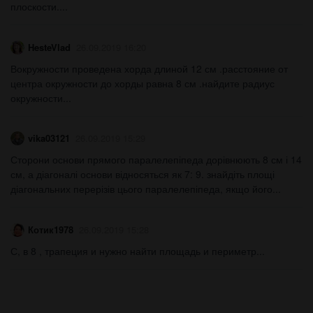
плоскости....
HesteVlad
26.09.2019 16:20
Вокружности проведена хорда длиной 12 см .расстояние от
центра окружности до хорды равна 8 см .найдите радиус
окружности...
vika03121
26.09.2019 15:29
Сторони основи прямого паралелепіпеда дорівнюють 8 см і 14
см, а діагоналі основи відносяться як 7: 9. знайдіть площі
діагональних перерізів цього паралелепіпеда, якщо його...
Котик1978
26.09.2019 15:28
С, в 8 , трапеция и нужно найти площадь и периметр​...