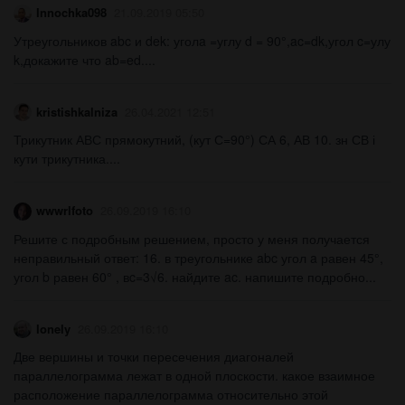
Innochka098
21.09.2019 05:50
Утреугольников abc и dek: уголa =углу d = 90°,ac=dk,угол c=улу
k,докажите что ab=ed....
kristishkalniza
26.04.2021 12:51
Трикутник АВС прямокутний, (кут С=90°) СА 6, АВ 10. зн СВ і
кути трикутника.​...
wwwrlfoto
26.09.2019 16:10
Решите с подробным решением, просто у меня получается
неправильный ответ: 16. в треугольнике abc угол a равен 45°,
угол b равен 60° , вc=3√6. найдите ac. напишите подробно...
Ionely
26.09.2019 16:10
Две вершины и точки пересечения диагоналей
параллелограмма лежат в одной плоскости. какое взаимное
расположение параллелограмма относительно этой