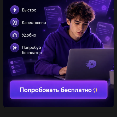
Другие вопросы по теме Геометрия
yurka1973
08.02.2021 14:07
Дайте решения данных задач которые на картинке!...
rrjtuk
16.09.2019 17:50
Втреугольнике авс ав=16 см, ас=20 см. на стороне ав
отложили отрезок ад=12 см, а на стороне ас отрезок ае=15 см.
подобны ли треугольники авс и аде?...
маша200620
16.09.2019 17:50
Если α - угол между положительной полуосью абсцисс и
лучом оa, проходящим через точку a (-5; 4), то тангенс угла α
равен:...