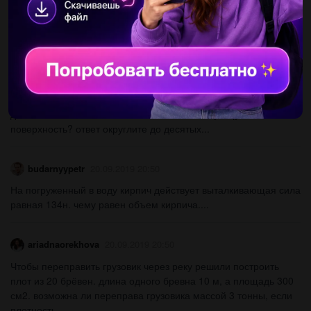
nutka1980
20.09.2019 20:50
Лабораторная работа №6 изучение действия магнитного поля
на проводник...
Вова1337228
20.09.2019 20:50
Вес пластины равен 70h. её площадь равна 100м2. какое
давление оказывает пластина на соответствующую
поверхность? ответ округлите до десятых...
budarnyypetr
20.09.2019 20:50
На погруженный в воду кирпич действует выталкивающая сила
равная 134н. чему равен объем кирпича....
ariadnaorekhova
20.09.2019 20:50
Чтобы переправить грузовик через реку решили построить
плот из 20 брёвен. длина одного бревна 10 м, а площадь 300
см2. возможна ли переправа грузовика массой 3 тонны, если
плотность...