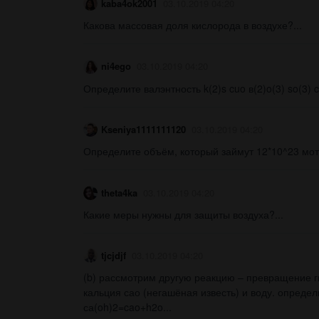
kaba4ok2001
03.10.2019 04:20
Какова массовая доля кислорода в воздухе?...
ni4ego
03.10.2019 04:20
Определите валэнтность k(2)s cuo в(2)o(3) so(3) cl(
Kseniya1111111120
03.10.2019 04:20
Определите объём, который займут 12*10^23 моте
theta4ka
03.10.2019 04:20
Какие меры нужны для защиты воздуха?...
tjcjdjf
03.10.2019 04:20
(b) рассмотрим другую реакцию – превращение ги
кальция сао (негашёная известь) и воду. опреде
са(oh)2=cao+h2o...