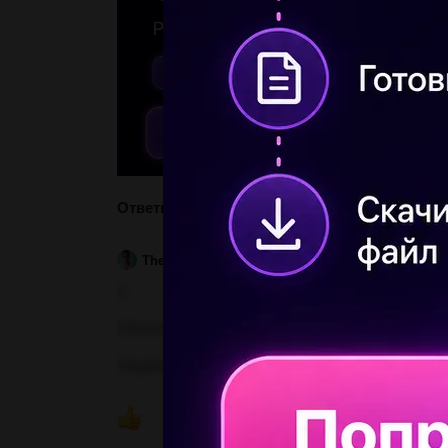
Ответы
Thevalk3
11.01.2021 14:00
3
Объяснение:
ПОКАЗ
Недавно это проходил