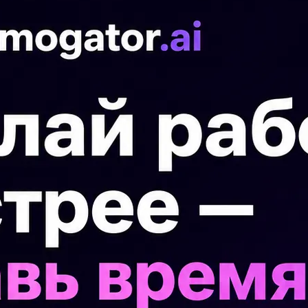
 нужно
П
Со
ти