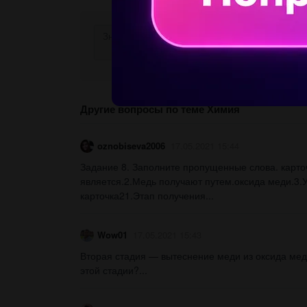
Другие вопросы по теме Химия
oznobiseva2006
17.05.2021 15:44
Задание 8. Заполните пропущенные слова. карт
является.2.Медь получают путем.оксида меди.3.
карточка21.Этап получения...
Wow01
17.05.2021 15:43
Вторая стадия — вытеснение меди из оксида мед
этой стадии?​...