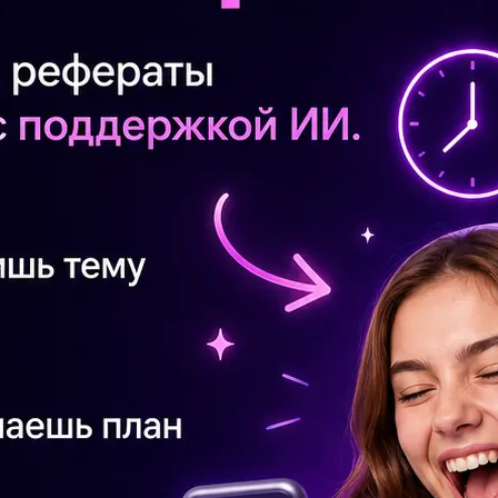
От
пр
го
Сг
ев
Со
по
Со
Яп
Ра
по