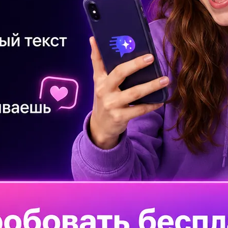
Со
ма
От
-В
Со
об
Со
ре
АТЬ ОТВЕТЫ