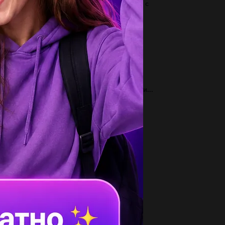
отнесите события и даты А) битва христиан с
врами в долине Кавандога, начало...
1
метьте буквами черты, присущие: «а»
енецианской республике, «б»-Генуэзской...
3
отнесите термины и определения 1.
ъединение ремесленников одной профессии...
3
отнесите названия государств Востока и
лигий, распространённых в них...
2