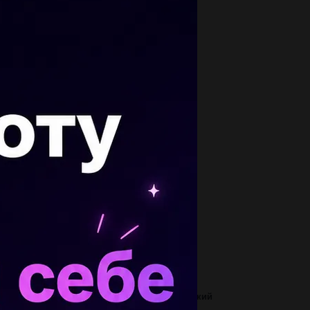
опулярные вопросы
отнесите термины и определения 1. княжеский
тул в Индии 2. государство, основанное...