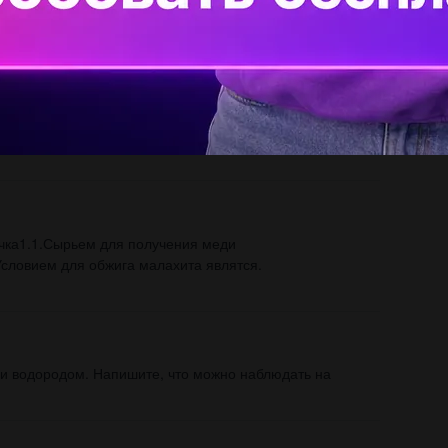
очка1.1.Сырьем для получения меди
Условием для обжига малахита являтся.
и водородом. Напишите, что можно наблюдать на