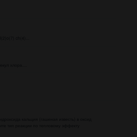
2)o(7) ch(4)...
кул хлора....
дроксида кальция (гашеная известь) в оксид
лите тип реакции по тепловому эффекту