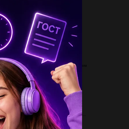
1
метьте буквами элементы архитектуры,
исущие: «р»- романскому стилю, «г»-
тическому...
2
руппируйте названия тех товаров, которые
ропейцы получали с Востока и вывозили...
3
отнесите события и даты А) битва на Косовом
ле Б) образование империи Карла...
3
отнесите события и даты А) установление в
онии власти сёгуна Б) смерть Чингисхана...
2
сположите события в хронологическом
рядке А) провозглашение Карла VII королём...
1