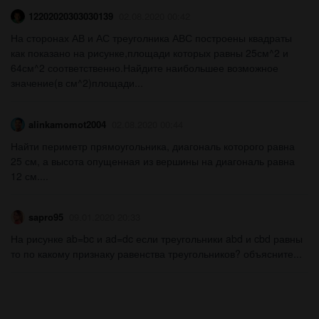
12202020303030139
02.08.2020 00:42
На сторонах АВ и АС треуголника АВС построены квадраты
как показано на рисунке,площади которых равны 25см^2 и
64см^2 соответственно.Найдите наибольшее возможное
значение(в см^2)площади...
alinkamomot2004
02.08.2020 00:44
Найти периметр прямоугольника, диагональ которого равна
25 см, а высота опущенная из вершины на диагональ равна
12 см....
sapro95
09.01.2020 20:33
На рисунке ab=bc и ad=dc если треугольники abd и cbd равны
то по какому признаку равенства треугольников? объясните...