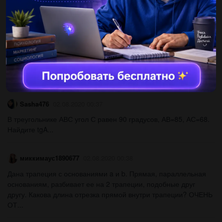
1. Дана окружность и несколько отрезков. Которые из них
радиусы, хорды, диаметры​...
умница603
27.11.2020 15:10
знайдіть внутрішні односторонні кути при паралельних прямих
і січних ,якщо один із них на 40° більший за інший​...
Sasha476
02.08.2020 00:37
В треугольнике АВС угол С равен 90 градусов, АВ=85, АС=68.
Найдите tgA...
миккимаус1890677
02.08.2020 00:38
Дана трапеция с основаниями a и b. Прямая, параллельная
основаниям, разбивает ее на 2 трапеции, подобные друг
другу. Какова длина отрезка прямой внутри трапеции? ОЧЕНЬ
ОТ...