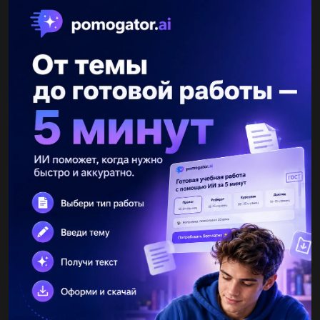
IlyaLS
27.11.2020 15:10
Периметер равнобедреного треугольника равен 36 см,
основание равно 10 см. Найдите боковую сторону этого
треугольника...
Lulu117
27.11.2020 15:10
Радіус основи циліндра = 5 см, а площа осьового перерізу
AA1,B1,B = 50 см^2. Знайдіть площу паралельного йому
перерізу NN1,K1,K , якщо відстань між перерізами = 4 см.
Варианты ответов:...
CANDISS1
27.11.2020 15:10
В равнобедренной трапеции ABCD через вершину B
проведена прямая, которая параллельна стороне CD и
пересекает сторону AD в точке N. Периметр треугольника ABN
равен 20 см, CB равно...
Nastyusha222
27.11.2020 15:10