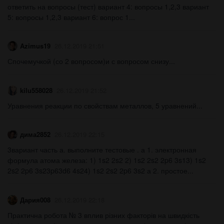
ответить на вопросы (тест) вариант 4: вопросы 1,2,3 вариант
5: вопросы 1,2,3 вариант 6: вопрос 1...
Azimus19
26.12.2019 21:51
Спочемучкой (со 2 вопросом)и с вопросом снизу...
kilu558028
26.12.2019 21:52
Уравнения реакции по свойствам металлов, 5 уравнений...
дима2852
26.12.2019 22:15
3вариант часть а. выполните тестовые . а 1. электронная
формула атома железа: 1) 1s2 2s2 2) 1s2 2s2 2p6 3s13) 1s2
2s2 2p6 3s23p63d6 4s24) 1s2 2s2 2p6 3s2 а 2. простое...
Дария008
26.12.2019 22:18
Практична робота № 3 вплив різних факторів на швидкість