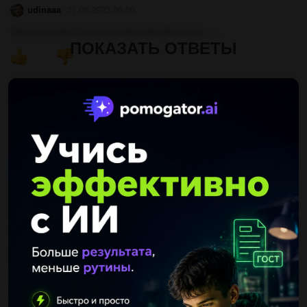
udinaaa
31.05.2023 06:00
Золото,ну как то так не знаю как объяснить …..
ПОКАЗАТЬ ОТВЕТЫ
Другие вопросы по теме Химия
Khayalnuriev2005
26.12.2019 23:18
Вычислите объём сернистого газа н.у , который образуется
при обжиге 200г пирита,содержащегося в качестве примеси
30% оксида кремния 4....