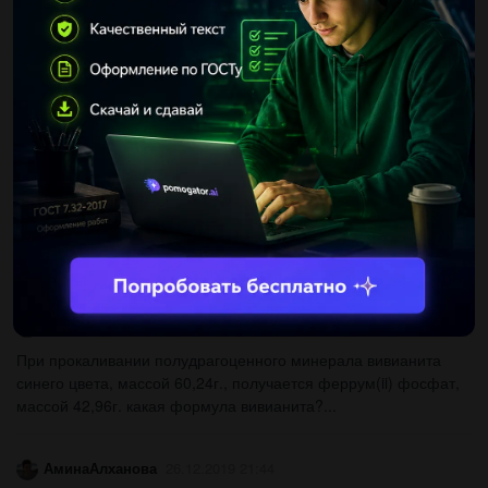
Sasha190507
26.12.2019 21:34
К15%-ному раствору кислоты массой 300г добавили 30г
серной кислоты. рассчитайте массовую долю серной кислоты
в полученном растворе....
gerl1999
26.12.2019 21:39
Это 1)выберите из списка вещества,растворы которых
окрашивают метиловый оранжевый в жёлтый: 1.h2so4,
2.h2co3, 3. nacl, 4.ba(oh)2 2)установите соответствие:
а)безоксигенсодержащая...
lilcutthroat
26.12.2019 21:39
При прокаливании полудрагоценного минерала вивианита
синего цвета, массой 60,24г., получается феррум(ii) фосфат,
массой 42,96г. какая формула вивианита?...
АминаАлханова
26.12.2019 21:44