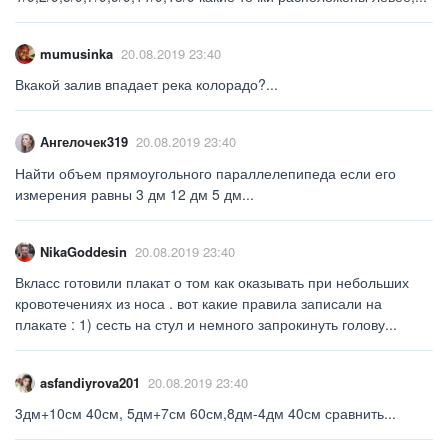
mumusinka
20.08.2019 23:40
Вкакой залив впадает река колорадо?...
Ангелочек319
20.08.2019 23:40
Найти объем прямоугольного параллелепипеда если его
измерения равны 3 дм 12 дм 5 дм...
NikaGoddesin
20.08.2019 23:40
Вкласс готовили плакат о том как оказывать при небольших
кровотечениях из носа . вот какие правила записали на
плакате : 1) сесть на стул и немного запрокинуть голову...
asfandiyrova201
20.08.2019 23:40
3дм+10см 40см, 5дм+7см 60см,8дм-4дм 40см сравнить...