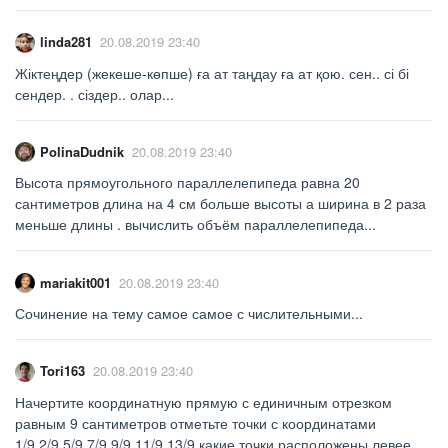
linda281
20.08.2019 23:40
Жіктеңдер (жекеше-көпше) ға ат таңдау ға ат қою. сен.. сі бі
сендер. . сіздер.. олар...
PolinaDudnik
20.08.2019 23:40
Высота прямоугольного параллелепипеда равна 20
сантиметров длина на 4 см больше высоты а ширина в 2 раза
меньше длины . вычислить объём параллелепипеда...
mariakit001
20.08.2019 23:40
Сочинение на тему самое самое с числительными...
Tori163
20.08.2019 23:40
Начертите координатную прямую с единичным отрезком
равным 9 сантиметров отметьте точки с координатами
1/9,2/9,5/9,7/9,9/9,11/9,13/9 какие точки расположены левее,...