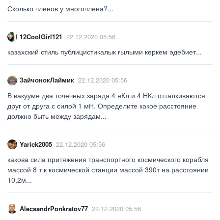
Сколько членов у многочлена?...
12CoolGirl121
22.12.2020 05:56
казахский стиль публицистикалык ғылыми көркем әдебиет​...
ЗайчонокЛаймик
22.12.2020 05:56
В вакууме два точечных заряда 4 нКл и 4 НКл отталкиваются
друг от друга с силой 1 мН. Определите какое расстояние
должно быть между зарядам​...
Yarick2005
22.12.2020 05:56
какова сила притяжения транспортного космического корабля
массой 8 т к космической станции массой 390т на расстоянии
10,2м​...
AlecsandrPonkratov77
22.12.2020 05:56