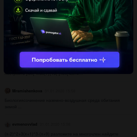
...
Meluran
31.01.2020 16:00
Разложить на множители а) 2х³-х²-4х-1 б) х⁴-2х³+4х²-3х-10...
NeZoX1234
31.01.2020 15:59
Дом строили 3 года. в первый год строительства построили
[tex] \frac{1}{4} [/tex]часть от всего дома, во второй год удалось
построить [tex] \frac{7}{16} [/tex]части...
Mrsmishenkova
31.01.2020 15:58
Биологиясочинение наземно-воздушная среда обитания
зимой ​...
evmenovvlad
31.01.2020 15:58
(x-2)^2+3(x+1)^3-(x+9) разложите на многочлен.найдите