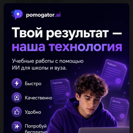
Другие вопросы по теме Математика
cefevupi
09.07.2019 23:30
Турист шел 3 часа со скоростью 4 3\4 км\ч и 3 часа со
скоростью 4 1\4 км\ч . сколько км турист за эти 6 часов
решение уравнением...
rasputniya
09.07.2019 23:30
Вычислите: а) 3/4 * 8/9; б) 1 7/8 * 0,4; в) 1 1/3 * 3/7 + 4/7 * 1
1/3...
Five11111
09.07.2019 23:30
Делимое4/9,делитель-2.чему равно частное?...