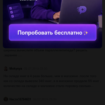
likarabigba
09.07.2019 23:30
4класс,1 часть,автор аргинская, номер 171....
liliasam03gmailcom
09.07.2019 23:30
Длина прямоугольного параллелепипеда равна60 см,его
ширина составляет 40% длины,а высота в 1 1\9 раза больше
ширины.вычислите объем параллелепипеда? решить
,заранее ....
Mokysya
09.07.2019 23:30
На складе книг в 4 раза больше, чем в магазине .после того
как со склада вывезли 340 книг, а в магазине продали 55 книг ,
количество на складе и магазине стало поровну.сколько...
Настя16764631
09.07.2019 23:30