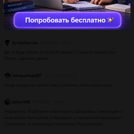
chorna202
10.02.2021 19:07
Составить письменное описание одной из иллюстраций к
сказам Бажова....
АртёмПестов
10.02.2021 19:07
До ть будь ласка, (Сліпий Музикант) Скласти сенкан про
Петра. зарання дякую​...
radugraduga887
10.02.2021 19:07
Люди сказку на любую тему сочинить пажэ очень надо ​...
stiles1996
10.02.2021 19:08
Недоросль Подберите и выпишите афоризмы, говорящие о
жизненных принципах Стародума; о жизненных принципах
Скотинина; о жизненных принципах Простаковой. ​...