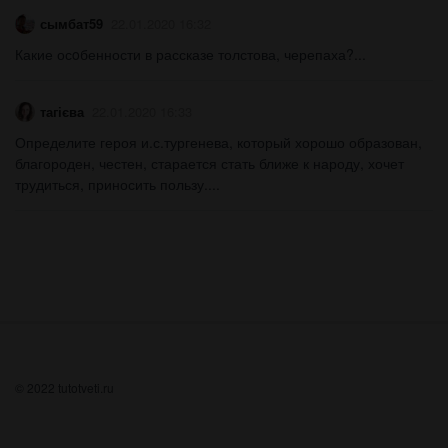
сымбат59
22.01.2020 16:32
Какие осoбенности в рассказе толстова, черепаха?...
тагієва
22.01.2020 16:33
Определите героя и.с.тургенева, который хорошо образован,
благороден, честен, старается стать ближе к народу, хочет
трудиться, приносить пользу....
© 2022 tutotveti.ru