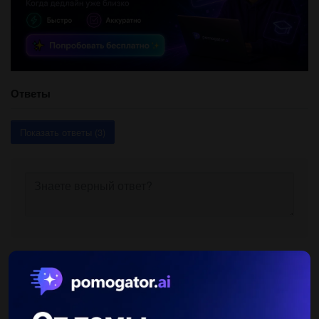
Ответы
Показать ответы (3)
Другие вопросы по теме Литература
НубИк10
10.02.2021 19:05