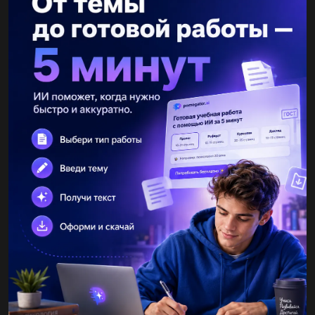
Ст 51 2. Выполни вычисления столбиком.31 *221 * 413 *322
*413 *214 *232*233 *3​...
надюша5056
10.02.2021 19:05
Назвіть епізоди повісті які є важливими етапами становлення
героя ,, Сліпий музикант Короленко​...
СделаноВРоссии
10.02.2021 19:05
6. Усі події повісті об єднані навколо мандрів Климка. Яку роль
відіграє цей прийом у композиції твору? Свою відповідь
обґрунтуй.​...
Pandochkalove7
10.02.2021 19:06
з чим ромео порівнює очі коханоі чому отець лоренцо не
врятував джульєту яке прохання висловлює ромео до париса
хто розповів герцогу усю правду яких двох своіх родичів
втратив гнрцог...