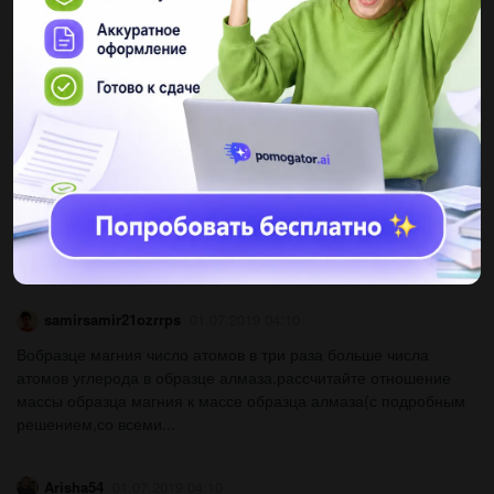
водород кальций кальций оксид...
ParkAnna
01.07.2019 04:10
Определите массовую долю кислорода в кристаллогидрате
сульфата меди (ii) (в %)....
rudolf2006
01.07.2019 04:10
Составить 2 уравнения для с6h15n, 30 , нужно до
завтра,выручайте...
samirsamir21ozrrps
01.07.2019 04:10
Вобразце магния число атомов в три раза больше числа
атомов углерода в образце алмаза.рассчитайте отношение
массы образца магния к массе образца алмаза(с подробным
решением,со всеми...
Arisha54
01.07.2019 04:10