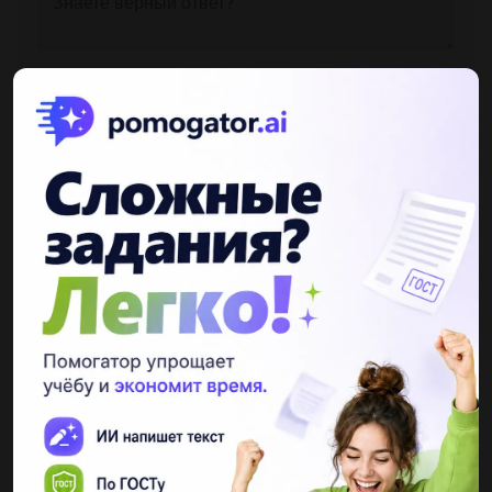
Другие вопросы по теме Химия
k41c0ur
18.02.2021 21:38
Добування кисню Насипте в пробірку кристалічного калій
перманганату висотою 0,5 см і нагрівайте. За до тліючої скіпки
дослідіть газ, що виділяється. Що гаєте? Напишіть рівняння
реакції....
228дима228ннчнччн
18.02.2021 21:37
Матем 875-876 кто сможет ​...
t9003451896Temach
01.07.2019 04:10
Составьте уравнение реакции за схемой: кальций кальций