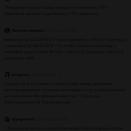
Определить массу оксида кальция полученного 250 г
карбоната кальция содержащего 15% примесей...
Никитаотличник1
27.04.2022 09:00
Какую массу CuSO4*5H2O нужно добавить к 800см^3 раствора
с массовой долей CuSO4 12%,чтобы получить расствор с
массовой долей cuso4 30%(p=1,03г/см^3) Смешали 330 см^3
расствора cacl2...
acrapovic
27.04.2022 08:12
Задание № 4 Установите соответствие между крупными
месторождениями полезных ископаемых и их расположением
на территории Республики Казахстан: 1) Крупное
месторождение А) Мангистауский...
dlyaigrmoih1
27.04.2022 08:06
1.Вычислите массу соли которая может быть получена после