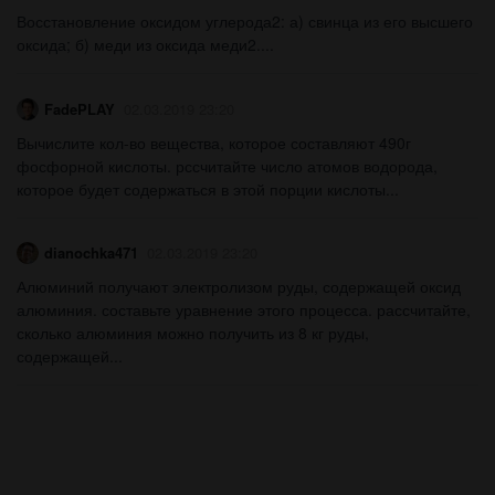
Восстановление оксидом углерода2: а) свинца из его высшего
оксида; б) меди из оксида меди2....
FadePLAY
02.03.2019 23:20
Вычислите кол-во вещества, которое составляют 490г
фосфорной кислоты. рссчитайте число атомов водорода,
которое будет содержаться в этой порции кислоты...
dianochka471
02.03.2019 23:20
Алюминий получают электролизом руды, содержащей оксид
алюминия. составьте уравнение этого процесса. рассчитайте,
сколько алюминия можно получить из 8 кг руды,
содержащей...