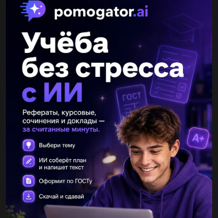
Другие вопросы по теме Химия
kayseriliadige
23.12.2020 10:35
Вычислите массу порции воды, в которой содержится столько
же молекул, столько их в 33 г углекислого газа. Мне полное
решение...
xxx158
23.12.2020 10:35
Сколько протонов и нейтронов в ядрах атомов а) Na, б) P, в)
Cr?​...
Покемон123456789
23.12.2020 10:35
7.В три сосуда собрали газы – кислород, водород, углекислый
газ. Как можно определить водород , если для каждого газа
проводили качественную реакцию с лучинки?...
Аняняняняняняняяня
23.12.2020 10:36