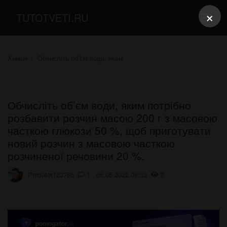
×
TUTOTVETI.RU
Химия
Обчисліть об’єм води, яким
Обчисліть об’єм води, яким потрібно
розбавити розчин масою 200 г з масовою
часткою глюкози 50 %, щоб приготувати
новий розчин з масовою часткою
розчиненої речовини 20 %.
Predator123765
1 05.05.2022 08:33
2