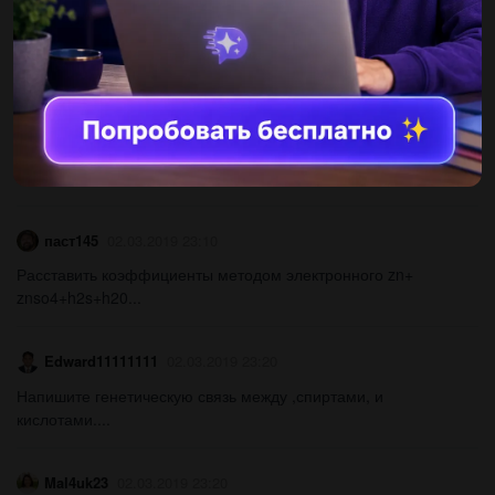
Определите массовую долю хлора в хлориде бора...
ПринцессалучшаЯ
23.12.2020 10:36
1. Метан может взаимодействовать с 1) хлором (на свету) 2)
соляной кислотой 3) раствором KMnO4 4) раствором KOH 9.
Бутан может вступать в реакции 1) замещения 2)
присоединения...
паст145
02.03.2019 23:10
Расставить коэффициенты методом электронного zn+
znso4+h2s+h20...
Edward11111111
02.03.2019 23:20
Напишите генетическую связь между ,спиртами, и
кислотами....
Mal4uk23
02.03.2019 23:20