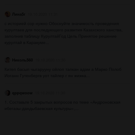
Лина5г
19.10.2020 11:31
с историей сор нужно Обоснуйте значимость проведения
курултаев для последующего развития Казахского ханства,
заполнив таблицу КурултайГод Цель Принятое решение
курултай в Каракуме...
Николь560
19.10.2020 11:30
Китеп басып чыгарууну ойлоп тапкан адам а Марко Полоб
Иоганн Гутенбергв уот тайлер г ян жижка​...
qppqwoow
19.10.2020 11:30
1. Составьте 5 закрытых вопросов по теме «Андроновская
ибегазы-дандыбаевская культуры»,​...