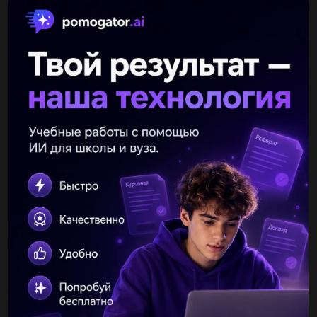
Другие вопросы по теме История
kryakrya04
17.07.2019 09:30
Какие награды предназначались олимпионикам...
PraPira
17.07.2019 09:30
С1: принятие русью христианства2: закон древнеруского
государства правда 3: победа войск на чудско м озере4:
первая школа на руси.....
megais
09.04.2020 13:29
Какие из изображений являются символами христианства? И
почему ?...