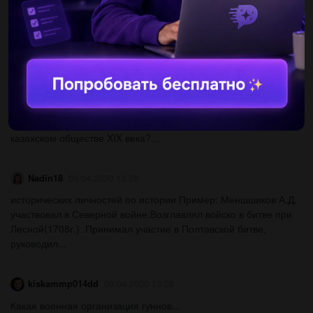
proxiv
09.04.2020 13:29
Скласты хронологичну таблицу вказуючи основни досягнення
наступникив Данила Романовича​...
джопер
09.04.2020 13:28
3. Что вы узнали об обычаях приличия и вежливости в
казахском обществе XIX века?​...
Nadin18
09.04.2020 13:28
исторических личностей по истории Пример: Меншшиков А.Д.
участвовал в Северной войне.Возглавлял войско в битве при
Лесной(1708г.) .Принимал участие в Полтавской битве,
руководил...
kiskammp014dd
09.04.2020 13:28
Какая военная организация гуннов...