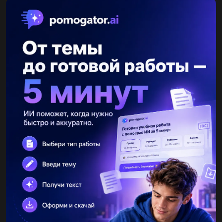
Другие вопросы по теме Геометрия
Альба294
18.04.2020 12:08
Дан график обратной пропорциональности y=6x . График
какой функции получим, если данный график повернём на 90o
вокруг начала координат (0;0) ? Выбери правильную функцию:
y=x6 y=6x...
melnikowapolia
18.04.2020 12:08
Сторона рівностороннього трикутника АВС дорівнює 4 . Знайти
скалярний добуток векторів АВ * ВС...
utyak717
18.04.2020 12:08
1)Определение пирамиды 1. Многогранник, составленный из
двух п-угольников и п-треугольников. 2. Многогранник,
составленный из двух равных п-угольников, расположенных в
параллельных...