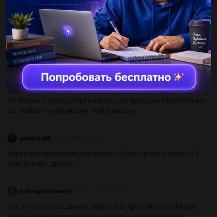
yfbft
18.04.2020 12:07
Одна зі сторін паралелограма дорівнює 6 см, а висота,
проведена до другої сторони 4 см. Знайти периметр
паралелограма, якщо його площа дорівнює 36 см2....
Sovergon233
02.10.2019 19:21
15 .боковые стороны прямоугольника трапеции относятся как
1/2. найдите наибольший угол трапеции ​...
умняша80
02.10.2019 19:21
Периметр прямоугольника равел 7,8смесли одна из них в 2
раза больше другой.​...
polinaponomare1
02.10.2019 19:20
107. a) через середину m стороны вс треугольника abc про-
ведена прямая mn, параллельная ва и пересекающая