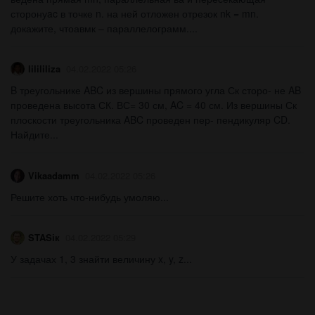
сторонуac в точке n. на ней отложен отрезок nk = mn.
докажите, чтоавмк – параллелограмм.​...
lilililiza
04.02.2022 05:26
B треугольнике ABC из вершины прямого угла Ск сторо- не AB
проведена высота СК. ВС= 30 см, AC = 40 см. Из вершины Ск
плоскости треугольника ABC проведен пер- пендикуляр CD.
Найдите...
Vikaadamm
04.02.2022 05:26
Решите хоть что-нибудь умоляю...
STASік
04.02.2022 05:29
У задачах 1, 3 знайти величину x, y, z...