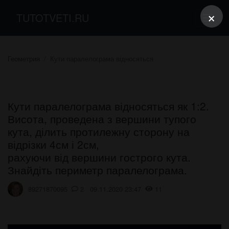
×
TUTOTVETI.RU
Геометрия
Кути паралелограма відносяться
Кути паралелограма відносяться як 1:2.
Висота, проведена з вершини тупого
кута, ділить протилежну сторону на
відрізки 4см і 2см,
рахуючи від вершини гострого кута.
Знайдіть периметр паралелограма.
89271870095
2 09.11.2020 23:47
11