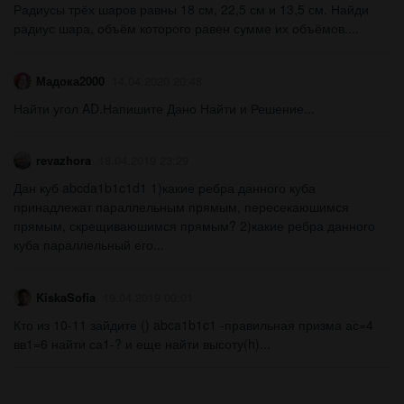
Радиусы трёх шаров равны 18 см, 22,5 см и 13,5 см. Найди
радиус шара, объём которого равен сумме их объёмов....
Мадока2000
14.04.2020 20:48
Найти угол AD.Напишите Дано Найти и Решение...
revazhora
18.04.2019 23:29
Дан куб abcda1b1c1d1 1)какие ребра данного куба
принадлежат параллельным прямым, пересекаюшимся
прямым, скрещиваюшимся прямым? 2)какие ребра данного
куба параллельный его...
KiskaSofia
19.04.2019 00:01
Кто из 10-11 зайдите () abca1b1c1 -правильная призма ас=4
вв1=6 найти са1-? и еще найти высоту(h)...