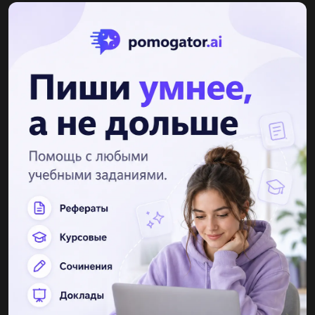
Другие вопросы по теме Геометрия
Odesskiy2003
17.05.2019 18:30
Втреугольнике авс,ав=вс.найдите .длину медиану вд.если
периметры треугольника авд и авс равны соответственно 40 и
50 см...
iweriooo
17.05.2019 18:30
Из точек а и в, лежащих на одной из сторон данного острого
угла, проведены перпендикуляры ас и вd по второй стороне
угла. а) докажите, что ас || вd б) найдите угол авd, если...
fefilovanastyaa
17.05.2019 18:40
Хорда окружности равна 9 см и стягивает дугу в 120(градусов)