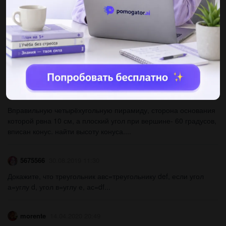
найти длину окружности и длину дуги...
JanaVaab
17.05.2019 18:40
Найдите площадь круга, вписаного в триугольник со
сторонами 4 см,13 см,15 см....
гребок
17.05.2019 18:40
Вправильную четырёхугольную пирамиду, сторона основания
которой рвна 10 см, а плоский угол при вершине- 60 градусов,
вписан конус. найти высоту конуса....
5675566
30.08.2019 11:30
Докажите, что треугольник авс=треугольнику def, если угол
а=углу d, угол в=углу е, ас=df...
morente
14.04.2020 20:49