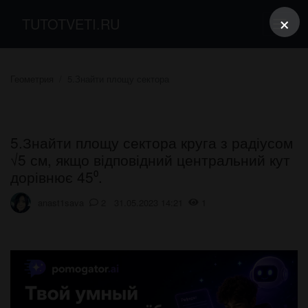
×
TUTOTVETI.RU
Геометрия
5.Знайти площу сектора
5.Знайти площу сектора круга з радіусом
√5 см, якщо відповідний центральний кут
дорівнює 45⁰.
anast1sava
2 31.05.2023 14:21
1