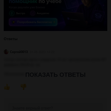
Ответы
Сергей0013
31.05.2023 14:22
площа сектора круга з радіусом √5 см і центральним кутом 45°
дорівнює (5π)/8 кв. см.
ПОКАЗАТЬ ОТВЕТЫ
Объяснение: