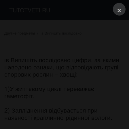
×
TUTOTVETI.RU
Другие предметы
ів Випишіть послідовно
ів Випишіть послідовно цифри, за якими
наведено ознаки, що відповідають групі
спорових рослин – хвощі:
1)У життєвому циклі переважає
гаметофіт.
2) Запліднення відбувається при
наявності краплинно-рідинної вологи.