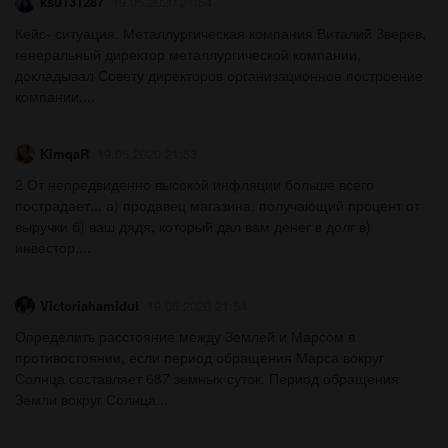
ksu131287
19.05.2020 21:54
Кейс- ситуация. Металлургическая компания Виталий Зверев,
генеральный директор металлургической компании,
докладывал Совету директоров организационное построение
компании....
KimqaR
19.05.2020 21:53
2 От непредвиденно высокой инфляции больше всего
пострадает... а) продавец магазина, получающий процент от
выручки б) ваш дядя, который дал вам денег в долг в)
инвестор,...
Victoriahamidul
19.05.2020 21:54
Определить расстояние между Землей и Марсом в
противостоянии, если период обращения Марса вокруг
Солнца составляет 687 земных суток. Период обращения
Земли вокруг Солнца...