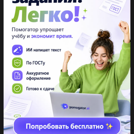
Другие вопросы по теме Другие предметы
Снежка555
10.10.2021 11:16
Определить эквивалентное сопротивление цепи, ток I и
мощность P, потребляемые цепью, а также токи, напряжение и
мощности на каждом из резисторов...
vvndas1
10.10.2021 11:27
Жуков осужден приговором Верховного суда Республики Саха
(Якутия) от 27.02.2012 по п. «б» ч. 4 ст. 131, п. «б» ч. 4 ст. 132
УК РФ. В судебном заседании осужденный ходатайствовал...
YanaKotsyuk
10.10.2021 11:30