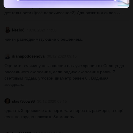
1) Хорошо развитая осанка - это : a) красивая осанка b)
крепкие мышцы c) залог успеха в любом виде двигателной
деятельности d)всё перечисленое2) Для развития силовых...
Nezlo8
10.10.2021 11:30
найти равнодеймтвующие с решением...
dianapodosenova
30.12.2020 09:15
Оцените величину поглощения на луче зрения от Солнца до
рассеянного скопления, если радиус скопления равен 7
световым годам, угловой диаметр равен 6 . Видимая
звездная...
stas7365w98
30.12.2020 09:15
сделать 3 проекцию это чертежа и порезать размеры, а ещё
если не трудно покозать 3д модель​...