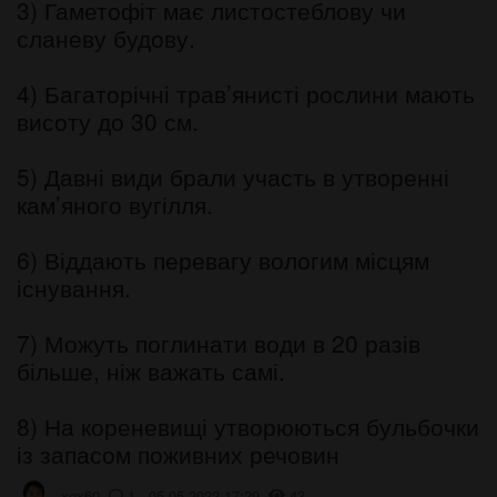
3) Гаметофіт має листостеблову чи
сланеву будову.
4) Багаторічні трав’янисті рослини мають
висоту до 30 см.
5) Давні види брали участь в утворенні
кам’яного вугілля.
6) Віддають перевагу вологим місцям
існування.
7) Можуть поглинати води в 20 разів
більше, ніж важать самі.
8) На кореневищі утворюються бульбочки
із запасом поживних речовин
хех60
1 05.05.2022 17:29
43