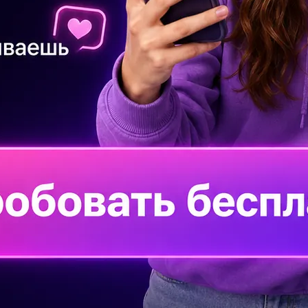
На
то
Пр
гл
Из
оп
итают рыбки ,улитка(трудовик), растения