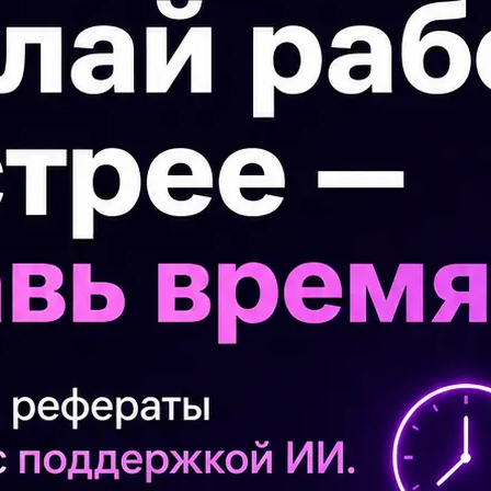
еты.
П
Мн
тв