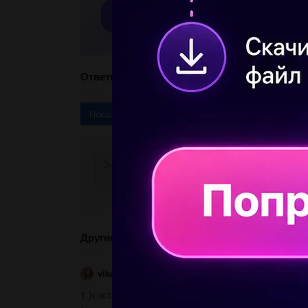
Ответы
Показать ответы (3)
Другие вопросы по теме Другие предметы
vikabelaua114
15.04.2020 10:52
1.)составте пищевую сеть аквариума,в котором об