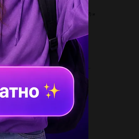
3
 координатном луче отметьте точки o (0) b (7) и
чку c так чтобы расстояние b.c....
1
иудумать сочинение с безличными
аголами....
1
вестно, что шарик изготовлен из меди.
редели, является ли данный шарик полым...
2