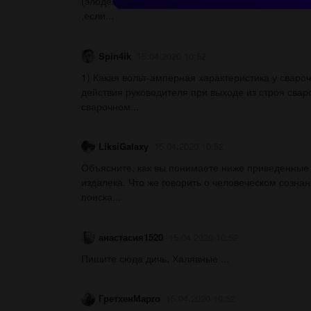
(элодея),инфузория-туфилька ,сапротрофные бак
,если...
Spin4ik
15.04.2020 10:52
1) Какая вольт-амперная характеристика у сваро
действия руководителя при выходе из строя свар
сварочном...
LiksiGalaxy
15.04.2020 10:52
Объясните, как вы понимаете ниже приведенные
издалека. Что же говорить о человеческом сознан
поиска...
анастасия1520
15.04.2020 10:52
Пишите сюда дичь. Халявные ​...
ГретхенМарго
15.04.2020 10:52