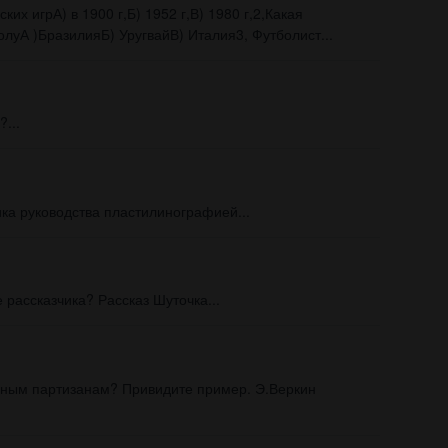
х игрА) в 1900 г,Б) 1952 г,В) 1980 г,2,Какая
луА )БразилияБ) УругвайВ) Италия3, Футболист...
...
ка руководства пластилинографией...
 рассказчика? Рассказ Шуточка...
юным партизанам? Привидите пример. Э.Веркин