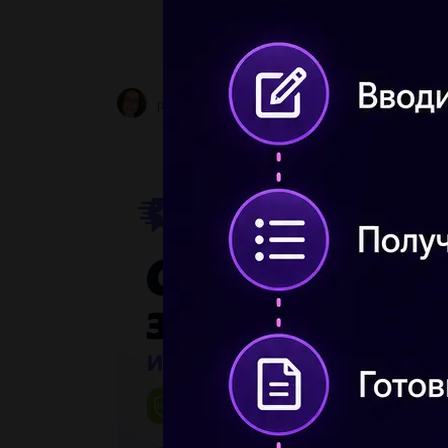
рысь32
1 01.06.2023 07:59
254