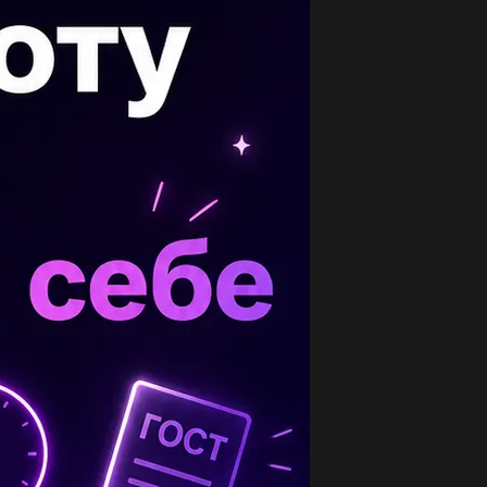
опулярные вопросы
е нужен молярный объем жидкости и
ердого....