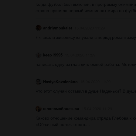
Когда футбол был включен, в программу олимпийски
страна приняла первый чемпионат мира по футбо
andriymoskalet
15.04.2020 11:29
Які школи живопису існували в період романтизму?​
keep19995
15.04.2020 11:29
написать одну из глав дипломной работы. Методи
NastyaKovalenkoo
15.04.2020 11:29
Что этот случай оставил в душе Наденьки? В душе
шляпамайонезная
15.04.2020 11:29
Каково отношение командира отряда Глебова к 
«Облачный полк». ответь...