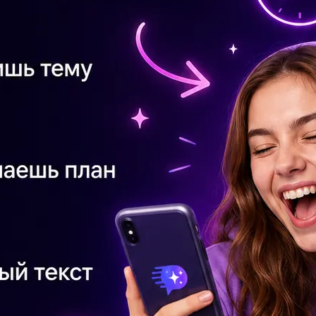
Вы
ха
От
ро
Вр
5x+
24
На
бе
Со
уп