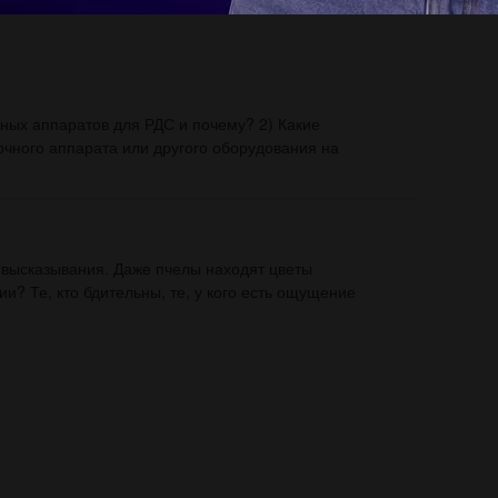
терии.объясните что произойдет в аквариуме
чных аппаратов для РДС и почему? 2) Какие
очного аппарата или другого оборудования на
 высказывания. Даже пчелы находят цветы
ии? Те, кто бдительны, те, у кого есть ощущение