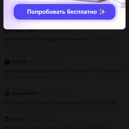
такое же расстояние по течению, затратив на весь путь 14
часов. определите собственную скорость лодки, если
скорость...
никитос73803
09.03.2019 16:00
Решить косинус угла между векоторами а(-4; 2; 5) и b(4; 0;
-2)...
Вирс123
09.03.2019 16:00
Найдите значение выражения 2,5 в степени 1/7 * 2 в степени
2/7 * 10 в степени 6/7...
Кузнечик0705
09.03.2019 16:00
Розв язати підстановки систему рівнянь: (2х+у=9 (3х-5у=20...
geniip
09.03.2019 16:00
При каких значениях переменной разность квадратов