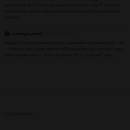
выражений 4q и 3 меньше выражений 8q+7 и 2q-9? укажите
наибольшее целое число,удовлетворяющее этому условию.
решите :...
mashagalushko2
09.03.2019 16:00
Найдите отрицательный корень уравнения 4х(в квадрате) - 25
= 0 яблоки при сушке теряют 84% своей массы. сколько надо
взять свежих яблок, чтобы получить 20 кг сушеных? при...
© 2022 tutotveti.ru