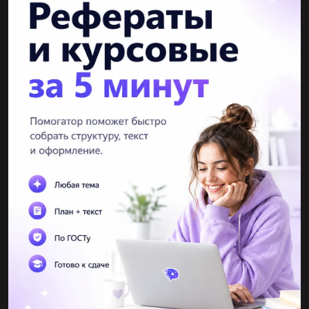
tanya1502
05.05.2021 16:45
Доведіть правильність рівності...
virtuspro2000
05.05.2021 16:47
Постройте график функции y=cosx...
Raptilla
05.05.2021 16:49
1. выполните умножение (-а) • (3b) • (4a²b) • (5ab²) 1) -60(ab)⁴
2) -30(ab)⁴ 3) -60(ab)² 2. Вычислите ((3⁴) ² • 3^10) : (3¹⁴) 3. не
производя вычислений, расположите в...
Daria990
05.05.2021 16:49
ето Розв яжіть нерівність2а–1 - За–3 _а2. 5​...
xXEliteXx
09.03.2019 16:00
Спортивная лодка расстояние 45 км против течения реки и