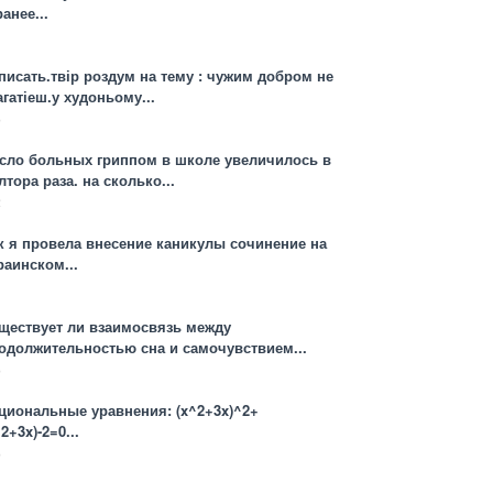
ранее...
1
писать.твір роздум на тему : чужим добром не
агатіеш.у худоньому...
3
сло больных гриппом в школе увеличилось в
лтора раза. на сколько...
2
к я провела внесение каникулы сочинение на
раинском...
1
ществует ли взаимосвязь между
одолжительностью сна и самочувствием...
3
циональные уравнения: (x^2+3x)^2+
2+3x)-2=0...
3