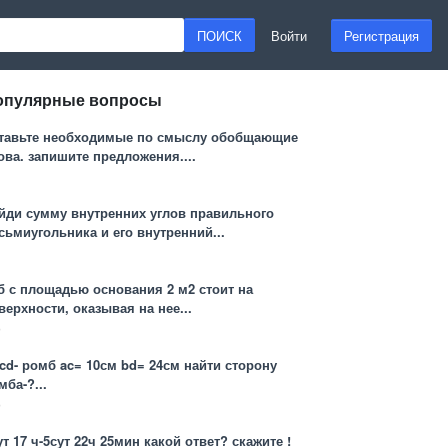
ПОИСК
Войти
Регистрация
опулярные вопросы
тавьте необходимые по смыслу обобщающие
ова. запишите предложения....
1
йди сумму внутренних углов правильного
сьмиугольника и его внутренний...
1
б с площадью основания 2 м2 стоит на
верхности, оказывая на нее...
3
cd- ромб ac= 10см bd= 24см найти сторону
мба-?...
3
ут 17 ч-5сут 22ч 25мин какой ответ? скажите !