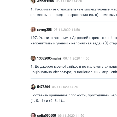
Azhar1605
06.11.2020 14:50
1. Рассчитайте относительные молекулярные ма
элементы в порядке возрастания их: а) неметаллич
ravng258
06.11.2020 14:50
197. Укажите антонимы А) резкий окрик - живой от
непонятливый ученик - непонятная задачаD) ста
13032005mahri
06.11.2020 14:50
1. До джерел мовної стійкості не належить а) наці
національна література; г) національний мир і спі
5473894
06.11.2020 14:50
Составить уравнение плоскости, проходящей через
(1; 0; -1) и (5; 3; 1)...
sofia060506
06.11.2020 14:50