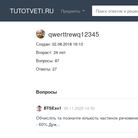
TUTOTVETI.RU
Предметы
qwerttrewq12345
Создан: 02.08.2018 16:13
Возраст: 24 лет
Вопросы: 87
Ответы: 27
Вопросы
BTSExo1
06.11.2020 14:50
Обчисліть та позначте кількість частинок речовин
- 60% Дуж...