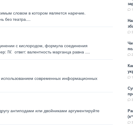
за
симым словом в котором является наречие.
 без театра....
На
зб
Чи
единении с кислородом, формула соединения
по
 IV. ответ: валентность марганца равна .​...
Ка
ук
с использованием современных информационных
Су
пр
другу антиподами или двойниками аргументируйте
Ра
(x^