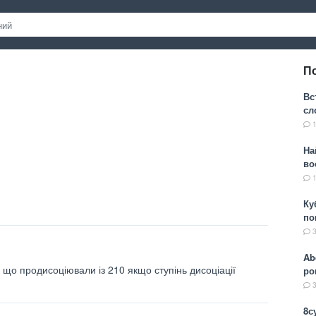
П
Вс
сл
На
во
Ку
по
Ab
и що продисоціювали із 210 якщо ступінь дисоціації
ро
8с