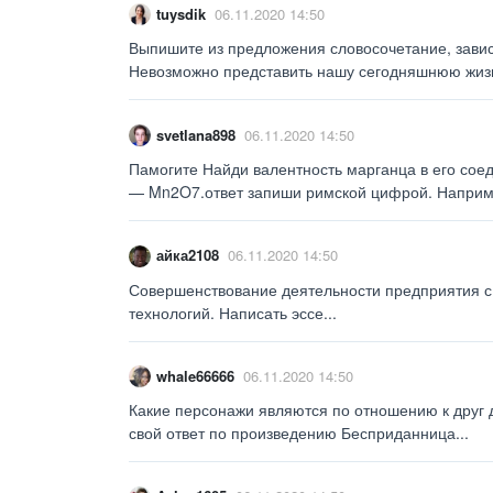
tuysdik
06.11.2020 14:50
Выпишите из предложения словосочетание, зави
Невозможно представить нашу сегодняшнюю жизнь
svetlana898
06.11.2020 14:50
Памогите Найди валентность марганца в его со
— Mn2O7.ответ запиши римской цифрой. Например:
айка2108
06.11.2020 14:50
Совершенствование деятельности предприятия 
технологий. Написать эссе...
whale66666
06.11.2020 14:50
Какие персонажи являются по отношению к друг 
свой ответ по произведению Бесприданница​...