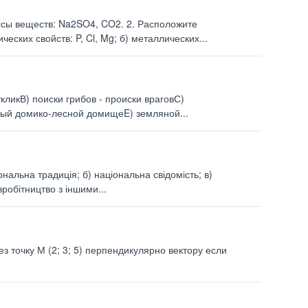
ссы веществ: Na2SO4, CO2. 2. Расположите
еских свойств: P, Cl, Mg; б) металлических...
кликВ) поиски грибов - происки враговС)
рый домико-лесной домищеE) земляной...
ональна традиція; б) національна свідомість; в)
вробітництво з іншими...
 точку М (2; 3; 5) перпендикулярно вектору если