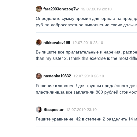
fara2003onozog7w
12.07.2019 23:10
Определите сумму премии для юриста на предпр
руб. за добросовестное выполнение своих должн
nikkovalev199
12.07.2019 23:10
Выпишите все прилагательные и наречия, распреде
than my sister 2. i think this exercise is the most diffic
nastenka19832
12.07.2019 23:10
Решение к заранее ! для группы продлённого дня
пластилинв.за все заплатили 880 рублей.стоимост
Bisspector
12.07.2019 23:10
Решите уравнение: 42 в степени 2 разделить 14 ми