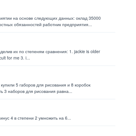
иятии на основе следующих данных: оклад 35000
остных обязанностей работник предприятия...
лив их по степеням сравнения: 1. jackie is older
ult for me 3. i...
 купили 5 габоров для рисования и 8 коробок
ь 3 наборов для рисования равна...
нус 4 в степени 2 умножить на 6...