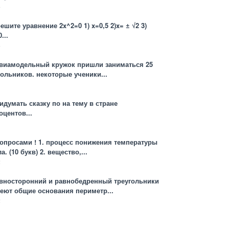
3
решите уравнение 2x^2=0 1) x=0,5 2)x= ± √2 3)
...
3
виамодельный кружок пришли заниматься 25
ольников. некоторые ученики...
1
идумать сказку по на тему в стране
оцентов...
1
опросами ! 1. процесс понижения температуры
ла. (10 букв) 2. вещество,...
2
вносторонний и равнобедренный треугольники
еют общие основания периметр...
2