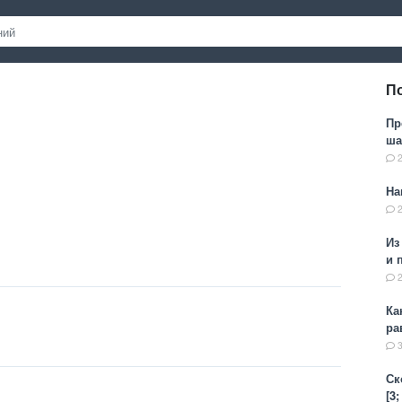
П
Пр
ша
На
Из
и 
Ка
ра
Ск
[3;