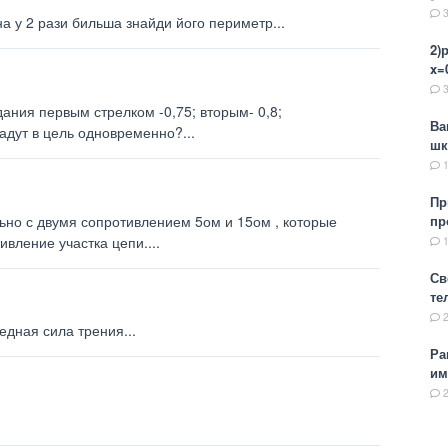
а у 2 рази бильша знайди його периметр...
2)
x=0
дания первым стрелком -0,75; вторым- 0,8;
Ва
падут в цель одновременно?...
шк
Пр
но с двумя сопротивлением 5ом и 15ом , которые
пр
вление участка цепи....
Св
те
едная сила трения...
Ра
им