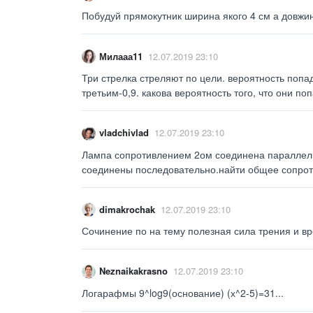
Побудуй прямокутник ширина якого 4 см а довжин
Милааа11
12.07.2019 23:10
Три стрелка стреляют по цели. вероятность попа
третьим-0,9. какова вероятность того, что они по
vladchivlad
12.07.2019 23:10
Лампа сопротивлением 2ом соединена параллель
соединены последовательно.найти общее сопроти
dimakrochak
12.07.2019 23:10
Сочинение по на тему полезная сила трения и вр
Neznaikakrasno
12.07.2019 23:10
Логарафмы 9^log9(основание) (х^2-5)=31...