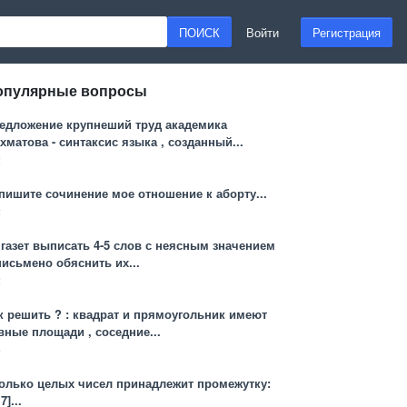
ПОИСК
Войти
Регистрация
опулярные вопросы
едложение крупнеший труд академика
хматова - синтаксис языка , созданный...
2
пишите сочинение мое отношение к аборту...
2
 газет выписать 4-5 слов с неясным значением
письмено обяснить их...
2
к решить ? : квадрат и прямоугольник имеют
вные площади , соседние...
3
олько целых чисел принадлежит промежутку:
 7]...