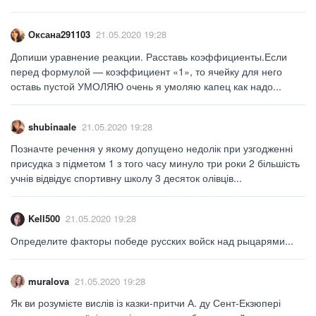
Оксана291103
21.05.2020 19:28
Допиши уравнение реакции. Расставь коэффициенты.Если
перед формулой — коэффициент «1», то ячейку для него
оставь пустой УМОЛЯЮ очень я умоляю капец как надо...
shubinaale
21.05.2020 19:28
Позначте речення у якому допущено недолік при узгодженні
присудка з підметом 1 з того часу минуло три роки 2 більшість
учнів відвідує спортивну школу 3 десяток олівців...
Kell500
21.05.2020 19:28
Определите факторы победе русских войск над рыцарями...
muralova
21.05.2020 19:28
Як ви розумієте вислів із казки-притчи А. ду Сент-Екзюпері