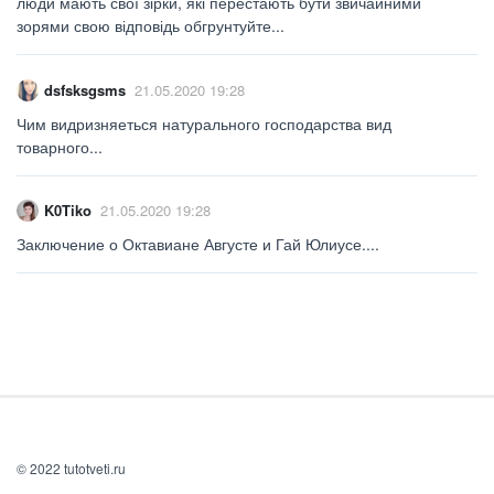
люди мають свої зірки, які перестають бути звичайними
зорями свою відповідь обгрунтуйте...
dsfsksgsms
21.05.2020 19:28
Чим видризняеться натурального господарства вид
товарного...
K0Tiko
21.05.2020 19:28
Заключение о Октавиане Августе и Гай Юлиусе....
© 2022 tutotveti.ru