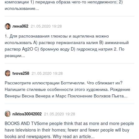
композиции 1) передача образа чего-то неподвижного; 2)
использование...
лена062
21.05.2020 19:28
1. Для распознавания глюкозы и ацетилена можно
использовать A) раствор перманганата калия B) аммиачный
раствор Ag2O C) бромную воду D) гидроксид натрия 2. По
реакции...
tvova258
21.05.2020 19:28
Рассмотрите иллюстрации Боттичелли. Что сближает их?
Напишите стилевые особенности этого художника. Рождение
Венеры Весна Венера и Марс Поклонение Волхвов Пьета...
niktos30042002
21.05.2020 19:28
BOOKS AND TVSome people think that as more and more people
have televisions in their homes; fewer and fewer people will buy
books and newspapers. Why read an article...