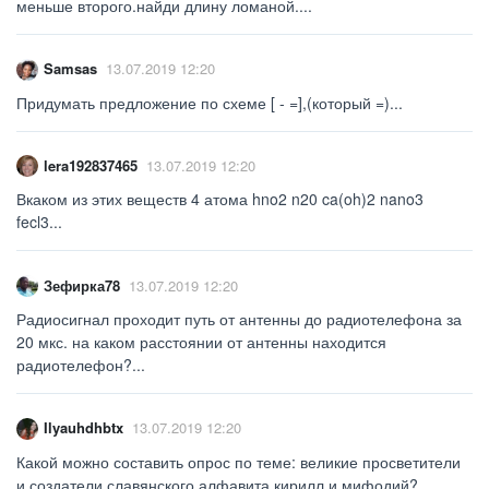
меньше второго.найди длину ломаной....
Samsas
13.07.2019 12:20
Придумать предложение по схеме [ - =],(который =)...
lera192837465
13.07.2019 12:20
Вкаком из этих веществ 4 атома hno2 n20 ca(oh)2 nano3
fecl3...
Зефирка78
13.07.2019 12:20
Радиосигнал проходит путь от антенны до радиотелефона за
20 мкс. на каком расстоянии от антенны находится
радиотелефон?...
Ilyauhdhbtx
13.07.2019 12:20
Какой можно составить опрос по теме: великие просветители
и создатели славянского алфавита кирилл и мифодий?...