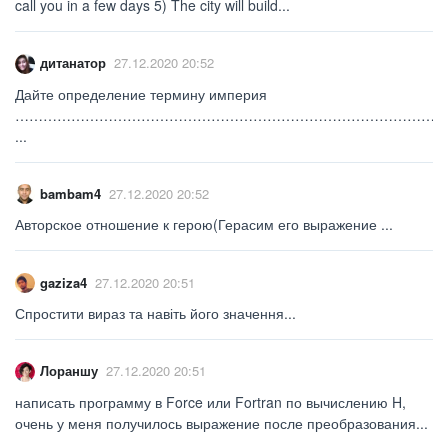
call you in a few days 5) The city will build...
дитанатор
27.12.2020 20:52
Дайте определение термину империя
…………………………………………………………………………………
...
bambam4
27.12.2020 20:52
Авторское отношение к герою(Герасим его выражение ​...
gaziza4
27.12.2020 20:51
Спростити вираз та навіть його значення...
Лораншу
27.12.2020 20:51
написать программу в Force или Fortran по вычислению H,
очень у меня получилось выражение после преобразования...