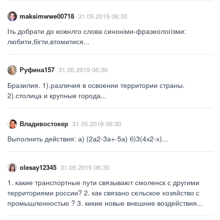
maksimwwe00718
31.05.2019 06:30
Іть добрати до кожнлго слова синоніми-фразеологізми:
любити,бігти,втомитися...
Руфина157
31.05.2019 06:30
Бразилия. 1).различия в освоении территории страны.
2).столица и крупные города...
Владивостокер
31.05.2019 06:30
Выполнить действия: а) (2а2-3а+-5а) б)3(4х2-х)...
olesay12345
31.05.2019 06:30
1. какие транспортные пути связывают смоленск с другими
территориями россии? 2. как связано сельское хозяйство с
промышленностью ? 3. кикие новые внешние воздействия...