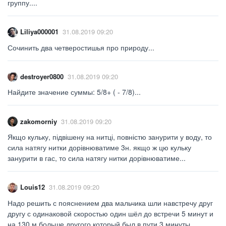
группу....
Liliya000001
31.08.2019 09:20
Сочинить два четверостишья про природу...
destroyer0800
31.08.2019 09:20
Найдите значение суммы: 5/8+ ( - 7/8)...
zakomorniy
31.08.2019 09:20
Якщо кульку, підвішену на нитці, повністю занурити у воду, то
сила натягу нитки дорівнюватиме 3н. якщо ж цю кульку
занурити в гас, то сила натягу нитки дорівнюватиме...
Louis12
31.08.2019 09:20
Надо решить с пояснением два мальчика шли навстречу друг
другу с одинаковой скоростью один шёл до встречи 5 минут и
на 130 м больше другого который был в пути 3 минуты...