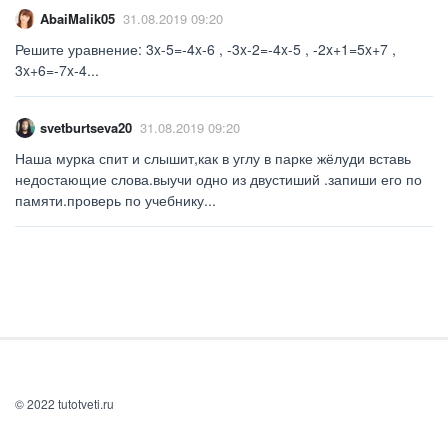
AbaiMalik05
31.08.2019 09:20
Решите уравнение: 3x-5=-4x-6 , -3x-2=-4x-5 , -2x+1=5x+7 ,
3x+6=-7x-4...
svetburtseva20
31.08.2019 09:20
Наша мурка спит и слышит,как в углу в парке жёлуди вставь
недостающие слова.выучи одно из двустиший .запиши его по
памяти.проверь по учебнику...
© 2022 tutotveti.ru