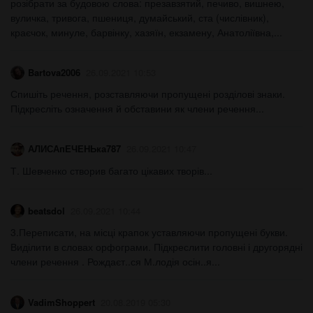
розібрати за будовою слова: презавзятий, печиво, вишнею,
вуличка, тривога, пшениця, думайський, ста (числівник),
краєчок, минуле, барвінку, хазяїн, екзамену, Анатоліївна,...
Bartova2006
26.09.2021 10:53
Спишіть речення, розставляючи пропущені розділові знаки.
Підкресліть означення й обставини як члени речення...
АЛИСАпЕЧЕНЬка787
26.09.2021 10:47
Т. Шевченко створив багато цікавих творів...
beatsdol
26.09.2021 10:44
3.Переписати, на місці крапок уставляючи пропущені букви.
Виділити в словах орфограми. Підкреслити головні і другорядні
члени речення . Рождаєт..ся М.лодія осін..я...
VadimShoppert
20.08.2019 05:30