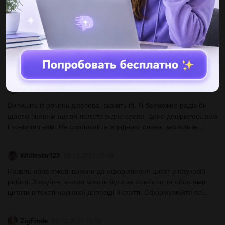
Annarasumanara2002
08.12.2021 15:23
До іть зробити схеми речення і розбір...
AliceRosen
08.12.2021 15:37
решить задание по украинской...
YMNIKVKOWICKAH
08.12.2021 15:37
Випишіть із речень дієслова, вкажіть іб. Я безмежно радів би
щастю знаючи що ви лелієте рідне слово. Воно довірилось вам
і повірило вам. Не сполохайте ж рідного слова, захистить...
Whitestar123
08.12.2021 15:38
Назвіть обов язкові вимоги до оформлення цитат у науковій
роботі. З ясуйте, якими мають бути за кількістю та обсягами
цитати в тексті наукової доповіді й статті. Сформулюйте всі...
ZigFinde
08.12.2021 15:50