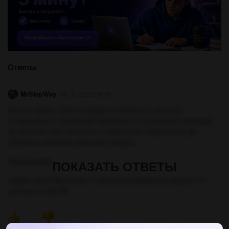
Ответы
MrStepWay
06.05.2022 06:00
На мою думку, гідність людини полягає у її чесності,
толерантності, внутрішній порядності та культурній поведінці.
Це поняття тісно пов’язане з людяністю і відноситься до
справжніх життєвих цінностей людини
Объяснение:
ПОКАЗАТЬ ОТВЕТЫ
надесь цього вистачить і я нописала провельна якщо ні то
напиши в кому (#)