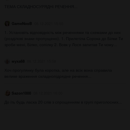
ТЕМА СКЛАДНОСУРЯДНІ РЕЧЕННЯ...
GameNooB
08.12.2021 15:55
1. Установіть відповідність між реченнями та схемами до них
(розділові знаки пропущено). 1. Прилетіла Сорока до Білки Ти
зроби мені, Білко, сопілку 2. Вовк у Лося запитав Ти чому...
муха68
08.12.2021 15:58
Хоч прогулянку була коротка, але на всіх вона справила
велике враження складнопідрядне речення...
Sazon1000
08.12.2021 16:00
До іть будь ласка 20 слів з спрощенням в групі приголосних...