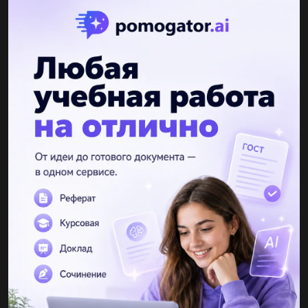
Другие вопросы по теме Українська мова
melenam08041974
29.07.2019 21:40
Напишіть твір 5-7 речень на тему шкільна родина...
Viralave
08.12.2021 15:20
Укажіть речення, в якому іменник виконує роль означення.
Виберіть одну відповідь: Сміються у траві суниць жарини.
Покірну голову шабля не січе. Хліб і рушник – одвічні людські...