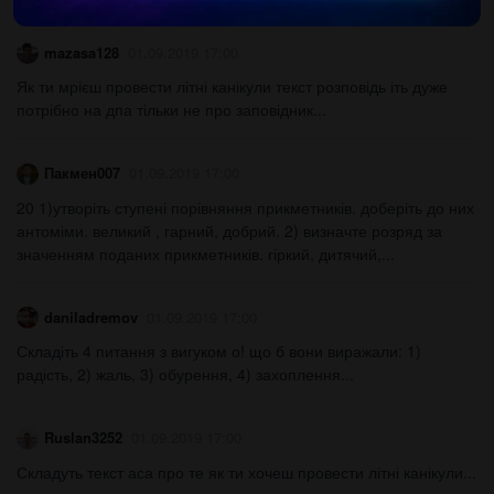
mazasa128
01.09.2019 17:00
Як ти мрієш провести літні канікули текст розповідь іть дуже
потрібно на дпа тільки не про заповідник...
Пакмен007
01.09.2019 17:00
20 1)утворіть ступені порівняння прикметників. доберіть до них
антоміми. великий , гарний, добрий. 2) визначте розряд за
значенням поданих прикметників. гіркий, дитячий,...
daniladremov
01.09.2019 17:00
Складіть 4 питання з вигуком о! що б вони виражали: 1)
радість, 2) жаль, 3) обурення, 4) захоплення...
Ruslan3252
01.09.2019 17:00
Складуть текст аса про те як ти хочеш провести літні канікули...