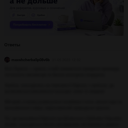
Ответы
maxshcherba5p08v6b
31.05.2023 12:32
Моя Україна — країна, в якій зливаються прекрасні краєвиди,
гостинність мешканців та багата культурна спадщина.
Україна, знаходячись на перехресті Європи, є країною, де
зустрічаються різноманітні культури, мови та традиції.
Мій край, в якому розкинулися незаймані степи, високі гори та
мальовничого озера, переповнений природною красою.
Тут, де мальовничі Карпати зустрічаються з буйними Чорними
лісами, знаходяться безліч заповідників, які бережуть рідкісні