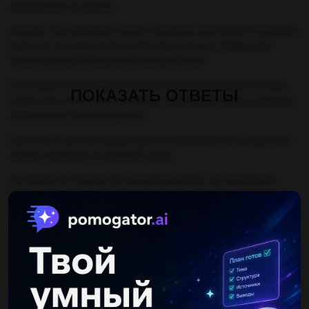
види рослин та тварин.
Україна, яка славиться своїми скарбами, має безліч історичних
пам'яток, серед яких Києво-Печерська лавра, Львівський
оперний театр та Одеський морський порт.
Моя Україна також відома своїми видатними особистостями,
ПОКАЗАТЬ ОТВЕТЫ
серед яких поет Тарас Шевченко, композитор Микола Лисенко
та космонавт Леонід Каденюк.
Крім того, Україна є джерелом численних талантів, зокрема в
музиці, літературі та науковій галузі.
Не можна не згадати про українську кухню, що приваблює
гастрономічними смаколиками, такими як борщ, вареники та
смачні салати.
Моя Україна — це країна, яка продовжує розвиватися та
процвітати, зберігаючи свою унікальну ідентичність та
привабливість.
Объяснение: