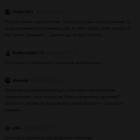
IVANICH31
01.09.2019 15:27
Пишіть слова у дві колонки: 1) із сурядними сполучниками; 2)
ізпідрядними сполучниками.дав та аби, буцім, зате, краще ні
тяг проте, знявщоо , , дарма що, в міру того як,...
NoName2281111
01.09.2019 17:10
Особливості лексичного значення займенників...
alexaste
01.09.2019 17:10
Як могли б розвиватися події, пов язані з загубленими
рукавичками, якби хлопці не були справжніми друзями?
загублені рукавички товаришів у мене багато — у школі, в
нашому...
cr8s
01.09.2019 17:10
Скласти 6 речень із однорідними членами