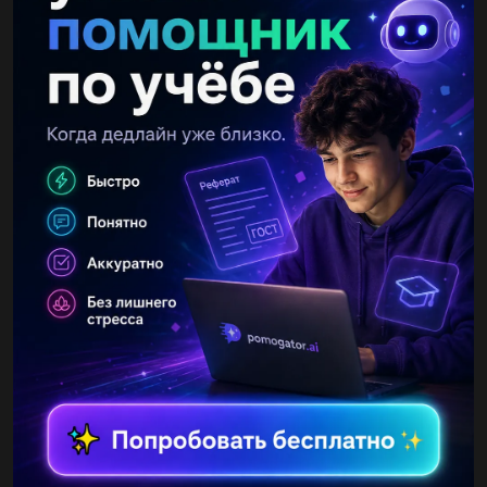
Другие вопросы по теме Українська мова
VanessaQueen
01.09.2019 17:00
Іть будь ласка скласти твір на тему за зроблене добро не чекай
похволи 67 ів потрібно сьогодні...
vova25051
01.09.2019 17:00
Як ти мрієш провести літні канікули текст розповідь іть дуже
потрібно на дпа тільки не про заповідник...