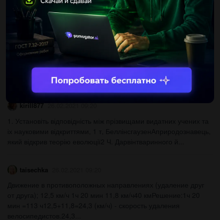
підкресліть граматичні основи​ До ть будь ласка...
ponomareva1947
17.01.2021 12:44
зробіть повний синтаксичний розбір речення Тарас Бульба - це
історична повість, бо історія, яку письменник розкриває,
розгортається на тлі національно-визволеного руху, що
захоплює...
kirill877
26.02.2021 09:20
1. Установіть відповідність між прізвищами видатних учених та
іх науковими відкриттями, 1 т, БеллінсгаузенАприродознавець,
який відкрив теорію еволюції2 Ч. Дарвінтваринного й...
taisechka
26.02.2021 09:20
Движение в противоположных направлениях (удаление друг
от друга); 12,5 км/ч 1ч 20 мин 11,8 км/ч40 кмРешение:1ч 20
мин =113 ч12,5+11,8=24,3 (км/ч) - скорость удаления
велосипедистов.24,3...