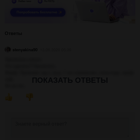
Ответы
stenyakina90
13.06.2020 05:39
Прилететь-глагол.
Что сделать? Прилететь.
Морф. Признаки: ед.ч, ср.р, 1-ое спряжение, слож.подч, преф-
ПОКАЗАТЬ ОТВЕТЫ
суф.
Не за что.