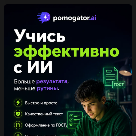
Другие вопросы по теме Українська мова
Nipep
08.09.2020 22:26
Укр мова анал.слова яблучко...
Sevinch123
08.09.2020 22:54
Провідміняти числівник: п ять цілих одна шостих....
is835172Alexandr
14.08.2019 01:50
Акро вірш до слова район на українській мові...
freax1613
17.01.2021 12:41
Доберіть із підручника української літератури по 5 неозначено-
особливих та узагальнено-особливих речень ,запишіть їх та