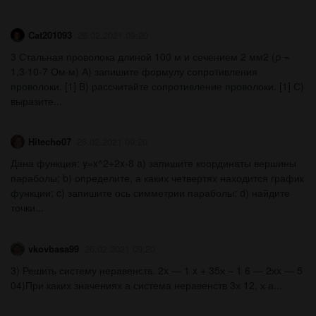
Cat201093
26.02.2021 09:20
3 Стальная проволока длиной 100 м и сечением 2 мм2 (ρ =
1,3·10-7 Ом·м) А) запишите формулу сопротивления
проволоки. [1] В) рассчитайте сопротивление проволоки. [1] С)
выразите...
Hitecho07
26.02.2021 09:20
Дана функция: y=x^2+2x-8 a) запишите координаты вершины
параболы; b) определите, а каких четвертях находится график
функции; c) запишите ось симметрии параболы; d) найдите
точки...
vkovbasa99
26.02.2021 09:20
3) Решить систему неравенств. 2x — 1 x + 35х – 1 6 — 2хx — 5
04)При каких значениях а система неравенств 3х 12, х а...