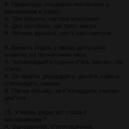
8. Правильно поєднано числівники з
іменниками в рядку.
А. Три зошита, півтора кілограма.
Б. Два автобуси, дві треті метра.
В. Чотири фронта, шість сантиметрів
9. Вкажіть рядок, у якому допущено
помилку на позначення часу.
А. Чотирнадцята година п"ять хвилин, пів
п"ятої.
Б. За чверть дванадцята, десята година
п"ятнадцять хвилин.
В. Пів на восьму, за п"ятнадцять хвилин
дев"ята
10. У якому рядку всі слова є
числівниками?
А. Одноденний, п"ятитисячний.