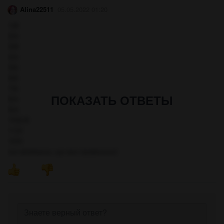
Alina22511
05.05.2022 01:20
1)В
2)А
3)В
4)А
5)Б
6)Б
7)Б
ПОКАЗАТЬ ОТВЕТЫ
8)А
9)А
10)Б,В
11)А
12)А
(не впевнена, що все правильно)