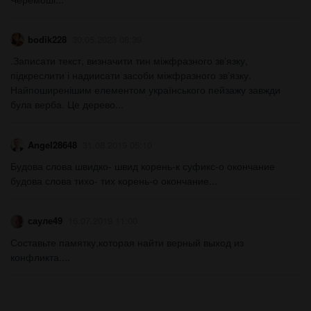
bodik228
30.05.2023 08:39
.Записати текст, визначити тин міжфразного звʼязку,
підкреслити і надиисати засоби міжфразного звʼязку.
Найпоширенішим елементом українського пейзажу завжди
була верба. Це дерево...
Angel28648
31.08.2019 05:10
Будова слова швидко- швид корень-к суфикс-о окончание
будова слова тихо- тих корень-о окончание...
сауле49
16.07.2019 11:00
Составьте памятку,которая найти верный выход из
конфликта....