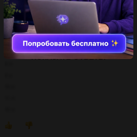
3. в
4. б
5. а
6. б
7. в
ПОКАЗАТЬ ОТВЕТЫ
8. б
9. в
10. в
11. а
12. а