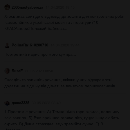
2005nastyabereza
14.04.2020 19:45
Хтось знає сайт де є відповіді до зошита для контрольних робіт
,самостійних з української мови та літератури?10
КЛАСАвтори:Положий,Байлова...
PolinaRa1610200710
14.04.2020 19:44
Портретний нарис про мого кумира...
ЛизаЕ
30.05.2023 08:40
Складіть та запишіть речення, ввівши у них відокремлені
додатки на відміну від дівчат, за винятком першокласників....
даша3335
30.05.2023 08:40
1.Простим є речення: А) Темна нічка гори вкрила, полонину
всю залила. Б) Вже пройшло гаряче літо, гуцул іншу любить
скрито. В) Душа страждає, звук трембіти лунає. Г) В
Черемоші...