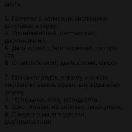
друга
6. Помилки в написанні числівників
допущено в рядку.
А. Тримільйонний, шестисотий,
двохтисячний.
Б. Двох сотий, п"яти тисячний, півтора
ста.
В. Стомільйонний, двомастами, сімсот
7. Позначте рядок, у якому кількісні
числівники мають правильну відмінкову
форму.
А. Чотирьома, сіма, вісімдесяти.
Б. Шестистами, на сороках, двадцятьох.
В. Сімдесятьма, п"ятдесяти,
дев"ятьмастами