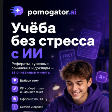
gybshova
2 05.05.2022 01:13
8
Ответы
Morikachan46
05.05.2022 01:20
1. а
2. а