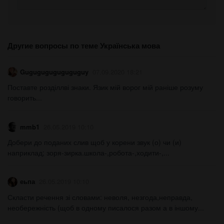
Другие вопросы по теме Українська мова
Guguguguguguguguy
07.09.2020 18:21
Поставте розділлві знаки. Язик мій ворог мій раніше розуму
говорить​...
mmb1
26.05.2019 10:10
Добери до поданих слив щоб у корени звук (о) чи (и)
наприклад; зоря-зирка.школа-,робота-,ходити-,...
еьпа
26.05.2019 10:10
Скласти речення зі словами: неволя, незгода,неправда,
необережність (щоб в одному писалося разом а в іншому...