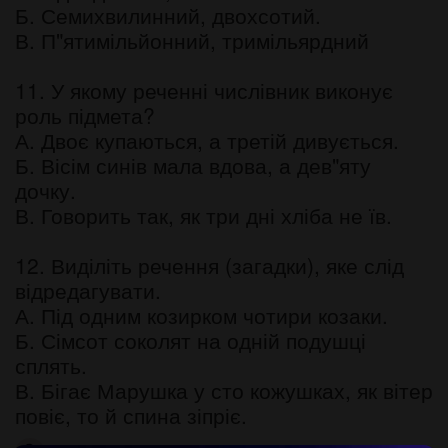
Б. Семихвилинний, двохсотий.
В. П"ятимільйонний, тримільярдний
11. У якому реченні числівник виконує
роль підмета?
А. Двоє купаються, а третій дивується.
Б. Вісім синів мала вдова, а дев"яту
дочку.
В. Говорить так, як три дні хліба не їв.
12. Виділіть речення (загадки), яке слід
відредагувати.
А. Під одним козирком чотири козаки.
Б. Сімсот соколят на одній подушці
сплять.
В. Бігає Марушка у сто кожушках, як вітер
повіє, то й спина зіпріє.