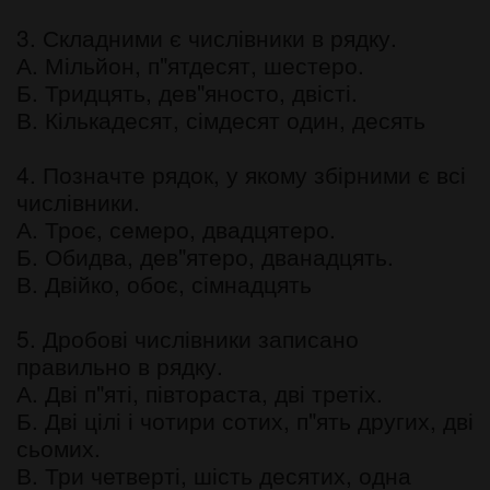
3. Складними є числівники в рядку.
А. Мільйон, п"ятдесят, шестеро.
Б. Тридцять, дев"яносто, двісті.
В. Кількадесят, сімдесят один, десять
4. Позначте рядок, у якому збірними є всі
числівники.
А. Троє, семеро, двадцятеро.
Б. Обидва, дев"ятеро, дванадцять.
В. Двійко, обоє, сімнадцять
5. Дробові числівники записано
правильно в рядку.
А. Дві п"яті, півтораста, дві третіх.
Б. Дві цілі і чотири сотих, п"ять других, дві
сьомих.
В. Три четверті, шість десятих, одна