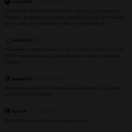
milka10101
16.05.2020 11:56
ЗА СПАМ И НЕ ПОЛНЫЕ ОТВЕТЫ - обращусь в поддержку!!
Складіть і розіграйте між діалог однокласниками, які прийшли
до книгарні, щоб порахувати, скільки коштуватимуть...
den4uk1402
16.05.2020 11:56
Розставити розділові знаки при цитаті :Прислухайтеся до слів
Й.В Гете,який сказав ,що перемоги вчать наївних,а поразки
мудрих...
divergent01
03.10.2019 03:20
Добери до виділених слів близьке за значенням слова. золоті
золота осі золоте серце...
жека596
03.10.2019 03:20
Мини розказ на любу тему на українськой...