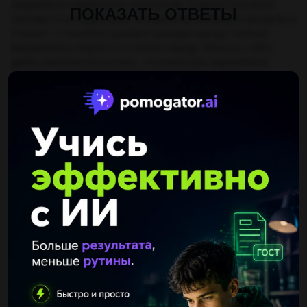
традиційного українського суспільства. З одного боку вони
ПОКАЗАТЬ ОТВЕТЫ
пов’язані із господарством та освоєнням природних ресурсів, а
з іншого – є частиною духовної культури народу, оскільки
відображають творчість та знання народу. Ремесло, тобто
дрібне виробництво ручним , слугувало для задоволення
особистих побутових потреб, на замовлення чи продаж.
Географічне розташування України, її природні багатства
сприяли розвитку великої кількості ремесел та художніх
промислів.
Другие вопросы по теме Українська мова