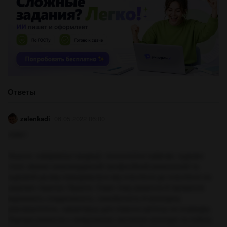
Ответы
zelenkadi
06.05.2022 06:00
ответ:
Знання, найдавніші традиції, технологічні навички, художні
стилі, віками нагромаджений професійний ремісничий та
художній досвід передавалися від покоління до покоління на
широких теренах України. Саме тому ремесла й промисли
виражають спадкоємність, самобутність й культурну
різноманітність, характерну для певного регіону чи осередку.
Народні ремесла є невід’ємною частиною культури та побуту