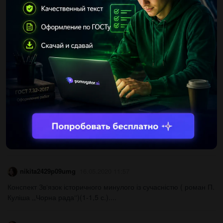
Vivitek31
28.09.2021 00:06
BON зма поданими словами (на вибір). 40 1. Спишіть речення.
Підкресліть власне українські іменники, дієслова, прислівники й
поясніть, що вони означають, 1. Я хотів...
LOADPWNZ
27.09.2021 23:55
Привіт) Складіть будь ласка складний план до тексту За
добром- добро ❤️ Дуже терміново. Даю 50...
nicesasha2017
16.05.2020 12:19
Дайте відповідь на запитання, що на фото!...
nikita2429p09umg
16.05.2020 11:57
Конспект Зв‘язок історичного минулого із сучасністю ( роман П.
Куліша ,,Чорна рада‘‘)(1-1,5 с.)....