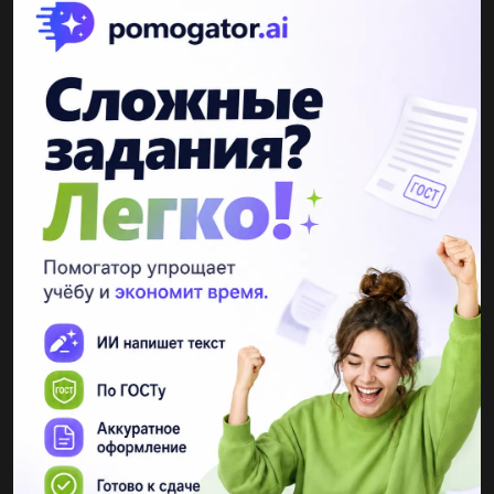
Другие вопросы по теме Українська мова
lera978
05.11.2019 09:59
235. визначте види підрядних речень, поясніть уживання
розділових знаків. побудуйте схеми речень.]. цілую руки, що
крутили жорна у переддень космічної доби (в. симоненко)....
3Влад11
05.11.2019 10:02
Поєднайте кількісні числівники з іменниками й запишіть їх у
формі родового, давального, орудного відмінка (дві паралельні
форми відмінювання): 694 (підпис), 857 (адресант),...
Шишкин555
16.06.2019 14:10
Будь-ласка, твір 6-7 речень. що для мене означає мати
справжнього друга?...