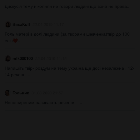
Дискусія тему ніколили не говори людині що вона не права...
ВикаKull
22.04.2019 11:17
Роль матері в долі людини (за творами шевченка)твір до 100
слів❤​...
mlk000100
22.04.2019 11:15
Напишіть твір- роздум на тему україна ще досі незалежна . 12-
14 речень....
Гольник
31.03.2020 21:57
Непоширеним називають речення -...