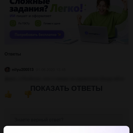
Ответы
nilyu200513
01.06.2020 13:48
Дивно, я Російська, але я говорю на украинском Шкода мЕня
ПОКАЗАТЬ ОТВЕТЫ