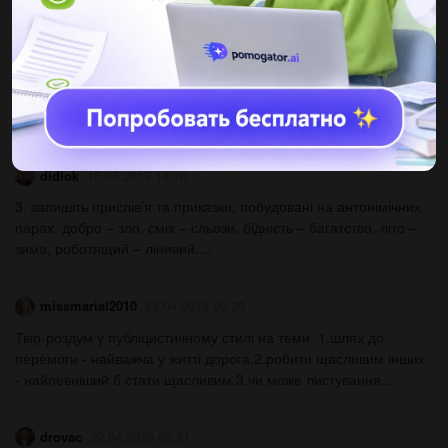
12СоловьёваАнна
16.06.2019 14:10
Твір-опис мій велосипед 1)як з явився у мене предмет?
2)розмір і форма предмета. 3)колір(запах,смак) предмета.
4)матеріал, з якого зроблено предмет,оздоблення. 5)частини...
didlok
16.06.2019 14:10
3. запишіть прислів’я та приказки, побудовані на антонімічних
парах. добро – зло, сміх – сльози, бідність – багатство, літо –
зима, роботящий – лінивий....
missmarial2010
22.04.2019 09:28
Твір-роздум у публіцистичному стилі на теми: 1.шлях до
перемоги - найважча у житті дорога.2.робити щасливим інших
- найпевніший б стати щасливим.3.чи може листування...
drovac
22.04.2019 09:21