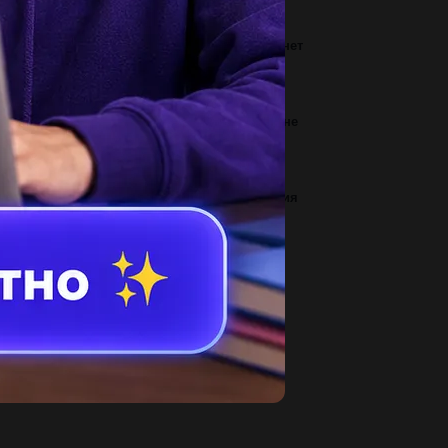
3
 обследование прибыло 20 человек, в кабинет
игласили 2. найти вероятность того,...
2
и яких значеннях а рівняння х^2+5ах+5а=0 не
є коренів?...
1
оизводительность машины для изготовления
тылок - 16 бутылок за 2 минуты. какая...
2