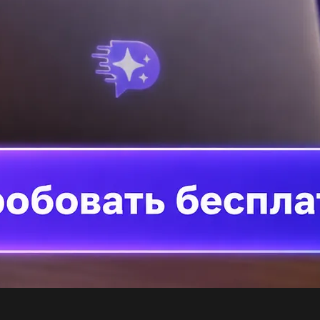
На
пр
Пр
ма
Пр
бу
но дякую! ​...