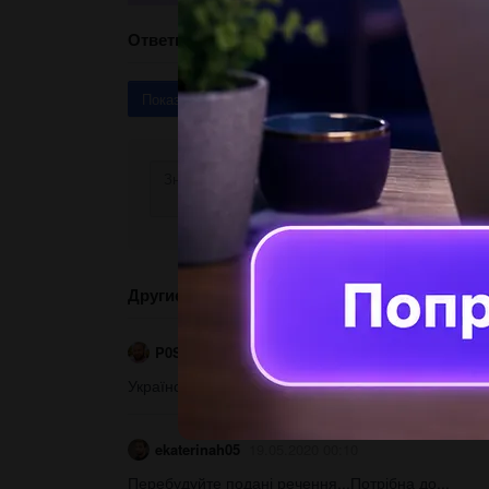
Ответы
Показать ответы (3)
Другие вопросы по теме Українська мова
P0SEYD0N
08.09.2020 21:59
Українська мова 10 клас вказати вид зв язку. Завчас
ekaterinah05
19.05.2020 00:10
Перебудуйте подані речення...Потрібна до...