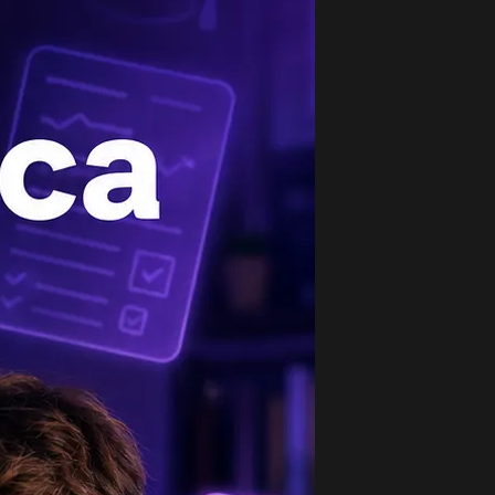
опулярные вопросы
ть со ii группой крови имеет ребенка с i
уппой крови. установите возможные...