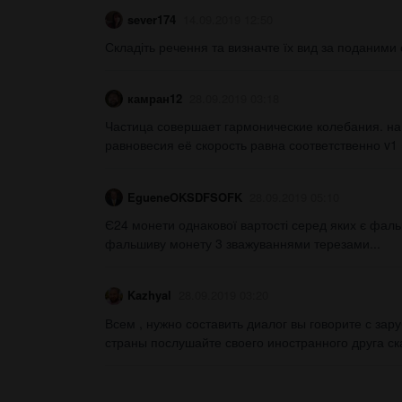
sever174
14.09.2019 12:50
Складіть речення та визначте їх вид за поданими схе
камран12
28.09.2019 03:18
Частица совершает гармонические колебания. на р
равновесия её скорость равна соответственно v1 = 
EgueneOKSDFSOFK
28.09.2019 05:10
Є24 монети однакової вартості серед яких є фаль
фальшиву монету 3 зважуваннями терезами...
Kazhyal
28.09.2019 03:20
Всем , нужно составить диалог вы говорите с за
страны послушайте своего иностранного друга ска