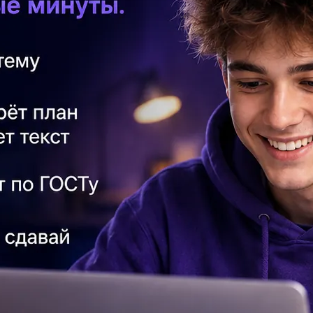
Об
бо
На
10
ск
Вк
об
кр
Зн
Ра
по