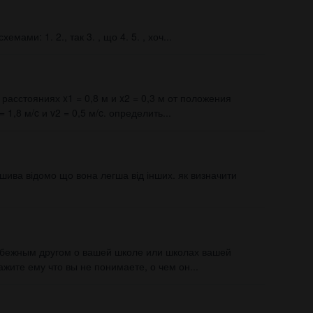
мами: 1. 2., так 3. , що 4. 5. , хоч...
асстояниях x1 = 0,8 м и x2 = 0,3 м от положения
1,8 м/c и v2 = 0,5 м/c. определить...
шива відомо що вона легша від інших. як визначити
рубежным другом о вашей школе или школах вашей
жите ему что вы не понимаете, о чем он...