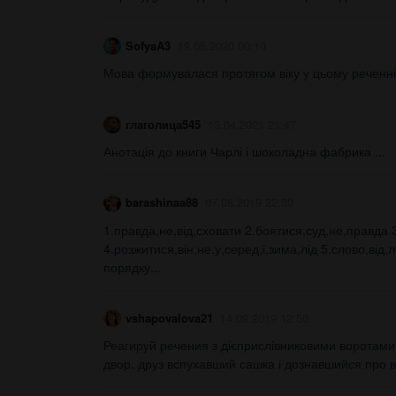
SofyaA3
19.05.2020 00:10
Мова формувалася протягом віку у цьому реченні 
глаголица545
13.04.2021 21:47
Анотація до книги Чарлі і шоколадна фабрика ​...
barashinaa88
07.08.2019 22:30
1.правда,не,від,сховати 2.боятися,суд,не,правда
4.розжитися,він,не,у,серед,і,зима,лід 5.слово,від
порядку...
vshapovalova21
14.09.2019 12:50
Реагируй речения з дієприслівниковими воротами
двор. друз вспухавший сашка і дознавшийся про вс