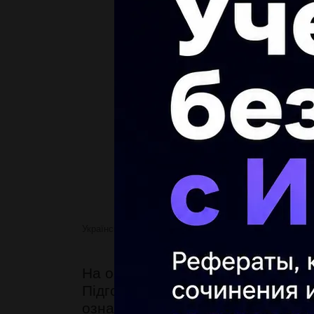
Українська мова
На основі опрацьованих текстів
На основі опрацьованих текстів у
Підготуй повідомлення в науковом
ознаки односкладних і неповних