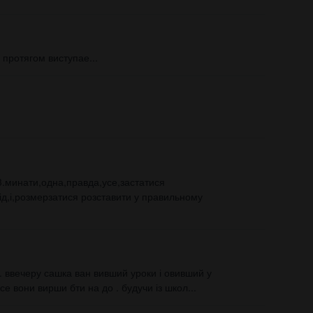
протягом виступае...
 3.минати,одна,правда,усе,застатися
,лід,і,розмерзатися розставити у правильному
. ввечеру сашка ван вивший уроки і овивший у
е вони вирши бти на до . будучи із школ...