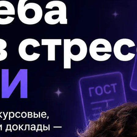
загальни матеріал у вигляді таблиці.
П
у стилі на тему «Спільні й відмінні
Ма
 речень»
гр