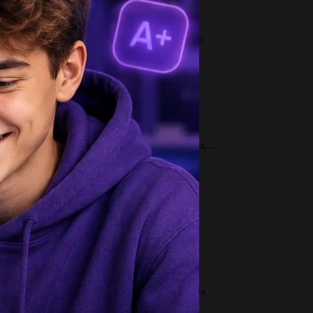
3
жоркин съел 28 пряников,блинчиков в 6 раз
льше,а пельменей на 6 больше,чем...
2
пишите получения силиката кальция....
3
. вставьте пропущенные буквы, раскройте
обки. ни…вергать, дис…ертация, пр…амбула,...
2
аком слове верно выделена буква
означающая ударный гласный звук?
асивее,агент,начав,торты...
1
айдіть область визначення функціі...
1
ссчитайте плотность газообразного вещества
 водороду , если известно, что 0,...