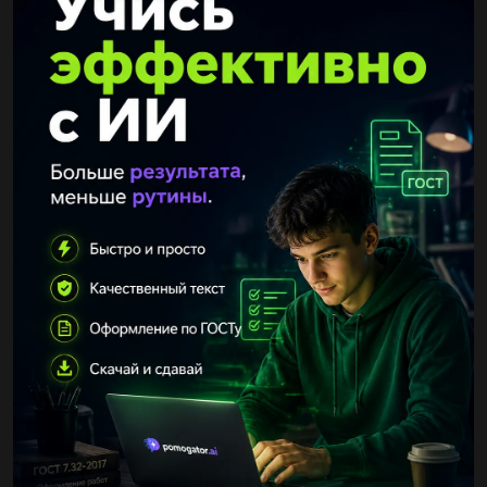
Продолжение текста: Користуймося цим скарбом уміло й
творчо. Завдання: знайдіть два слова з нульовим закінченням і
два -без закінчення....
Picmout
18.12.2020 14:28
Виконайте текстові завдання перевирте виконання
видповидями в додатках​...
dmitryveris
18.12.2020 14:29
Запишіть правильно словосполучення З одним
словосполученням (на вибір) складіть речення. Підкресліть всі
члени речення. гетьман богдан хмельницький, бульвар
шевченка, планета...
саня1362
18.12.2020 14:37
3. Перебудувати прості, ускладнені речення
дієприкметниковим зворотом на складнопідрядні з підрядними
означальними. Монастир розташований на схилі гори, укритої