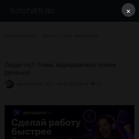
×
TUTOTVETI.RU
Українська мова
Люди іть!! Тема: відокремлені
Люди іть!! Тема: відокремлені члени
речення
egorviktorov20
3 06.05.2022 06:04
12