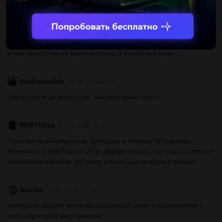
густим лісом....
ЛизаБугакова
18.12.2020 14:30
класс контрольная работа номер 4 украиский язык ​...
Vladimirhdjdn
25.05.2019 20:40
Твір-роздум де мало слів, там вагу вони мають...
MDA142rus
27.04.2020 18:39
Прислвіник виконує роль присудка в ресенні 1)Подекуди
зеленіють олоді берізки 2)Це дерево кращу, ніж інші 3)Селище
показалось раптово 4)Раз по раз місяць заходив у хмари...
Anuliks
27.04.2020 18:38
напишите подяку вчителю української мови з поширеними і
непоширеними звертаннями...