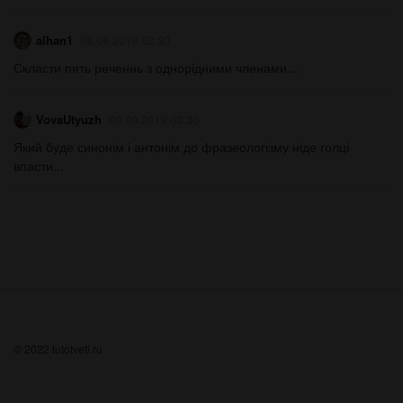
alhan1
09.09.2019 03:30
Скласти пять реченнь з однорідними членами...
VovaUtyuzh
09.09.2019 03:30
Який буде синонім і антонім до фразеологізму ніде голці
впасти...
© 2022 tutotveti.ru