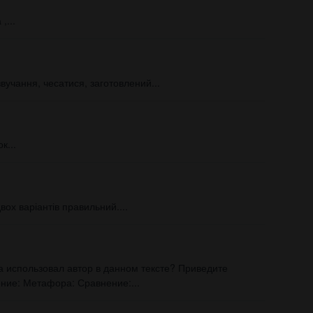
,...
вучання, чесатися, заготовлений...
к...
ох варіантів правильний....
а использовал автор в данном тексте? Приведите
ние: Метафора: Сравнение:...