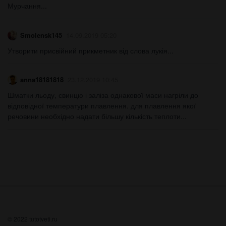
Мурчання...
Smolensk145
14.09.2019 05:20
Утворити присвійний прикметник від слова лукія...
anna18181818
23.12.2019 10:45
Шматки льоду, свинцю і заліза однакової маси нагріли до
відповідної температури плавлення. для плавлення якої
речовини необхідно надати більшу кількість теплоти​...
© 2022 tutotveti.ru