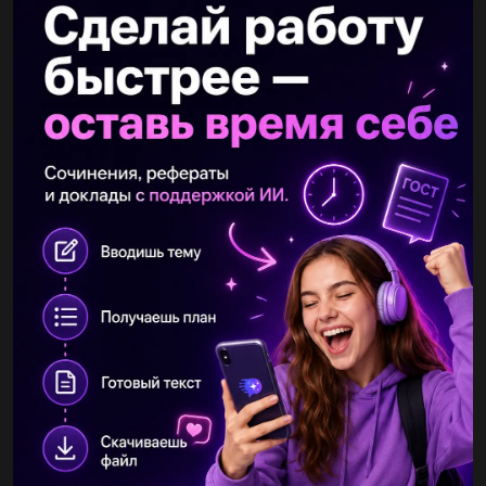
kat243
08.03.2021 22:44
на маковія пекли пироги та коржі з маком слово (пироги) , який
відмінок знахідний відмінок чи називний відмінок​​...
anytabudanova
08.03.2021 22:49
на маковія пекли пироги та коржі з маком слово (пироги) , який
відмінок знахідний відмінок чи називний відмінок​...
den193p08o5z
08.03.2021 22:57
сочинение на тему Чи потрібні сьогодні Дон Кіхоти напишите
на украинском языке , нужно на 3 странички тетради. ​...
danilarostov2
07.04.2020 14:49
Зробити синтаксичний розбір речення:Маючи вози з вівсом
,багач спинився круто й гаркнув по-хазяйськи на робітників.​...
nut56
07.04.2020 14:49