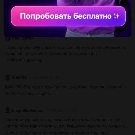
Визначте у кожному реченні звертання. 1. Мово рідна! Яка
твоя сила, звуки рідні твої золоті. 2. За все тоб низький уклін, о
земле, наш уклін. 3. Де ти бродиш, моя доле? 4. Запалай,...
Danil200500
07.04.2020 14:49
Познач рядок слів у якому записані прикметники-сеноніми. а.
сміливий, розумний б. сміливий,боягузливий в.
сміливий,хоробрий...
dina249
07.04.2020 14:49
ДАЮ 35б Передати звукописом: джунглях, бджола, ґаздиня, з
їм, ґулю, Гриць, ліщині....
blagodarovamari
17.09.2021 10:33
Прочитай уривок тексту, визнач його стиль. Перепиши цей
уривок, зберігши тематику, у публіцистичному та художньому
стилях. Обсяг кожного з уривків: не менше 4 речень.