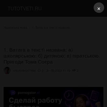
×
TUTOTVETI.RU
Українська мова
1. Ватага в тексті названа:
1. Ватага в тексті названа: а)
школярською: б) дитячою; в) піратською.
Пригоди Тома Соєра
shkmidtvp07466
3 31.05.2023 11:19
2