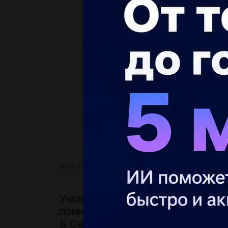
Українська література
Укажіть героя, який
Укажіть героя, який думав, що ду
помиритись» А Федір Тойкало (Г
Б Сашко Журавель (Всеволод Не