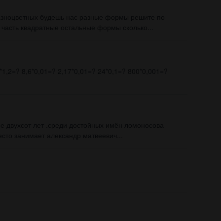
зноцветных будешь нас разные формы решите по
 часть квадратные остальные формы сколько...
*1,2=? 8,6*0,01=? 2,17*0,01=? 24*0,1=? 800*0,001=?
ее двухсот лет .среди достойных имён ломоносова
есто занимает александр матвеевич...