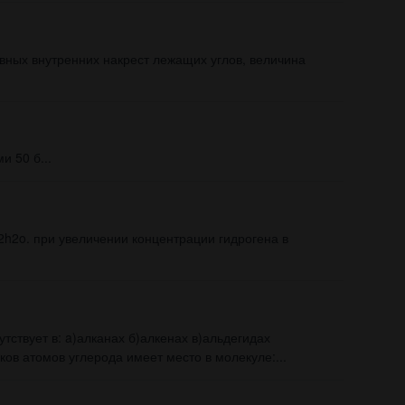
вных внутренних накрест лежащих углов, величина
 50 б...
2h2o. при увеличении концентрации гидрогена в
тствует в: a)алканах б)алкенах в)альдегидах
ков атомов углерода имеет место в молекуле:...