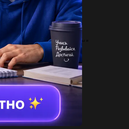
беже?...
3
меть глаголы, от которых нельзя построить
рму настоящего времени. (что...
2
 Списать текст, вставляя пропущенные буквы и
аки препинания. Ростов перетащился...
3