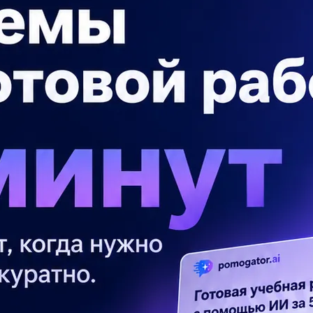
же «легко посваритися і як важко
П
. Тютюнник «Дивак»)
Ре
стайко «Чарівний талісман»)