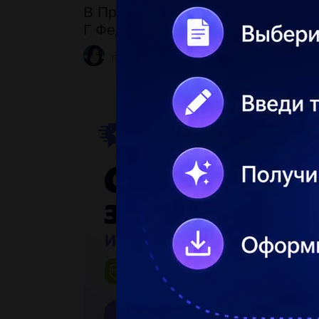
В Прокіп (Г. Тютюнник «Дивак»)
Г Федько (В.Винниченко «Федько
nevzorovivan200
1 31.05.2023 02:44
1