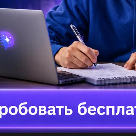
ру
От
фо
1.
зн
ра
лодких таємниць. у цих рядках є: а порівняння і
 г синекдоха і епітет д...