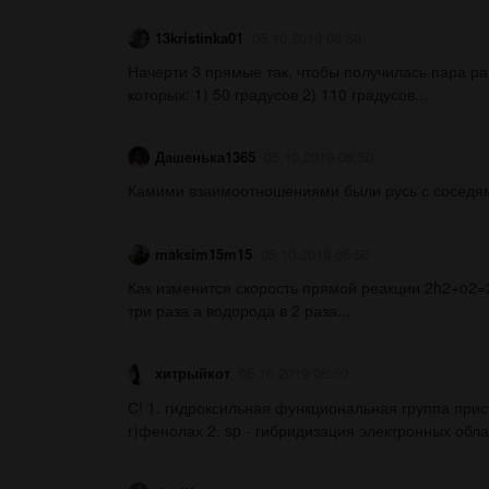
13kristinka01
05.10.2019 06:50
Начерти 3 прямые так, чтобы получилась пара ра
которых: 1) 50 градусов 2) 110 градусов...
Дашенька1365
05.10.2019 06:50
Камими взаимоотношениями были русь с соседями
maksim15m15
05.10.2019 06:50
Как изменится скорость прямой реакции 2h2+o2=
три раза а водорода в 2 раза...
хитрыйкот
05.10.2019 06:50
С! 1. гидроксильная функциональная группа прису
г)фенолах 2. sp - гибридизация электронных обла