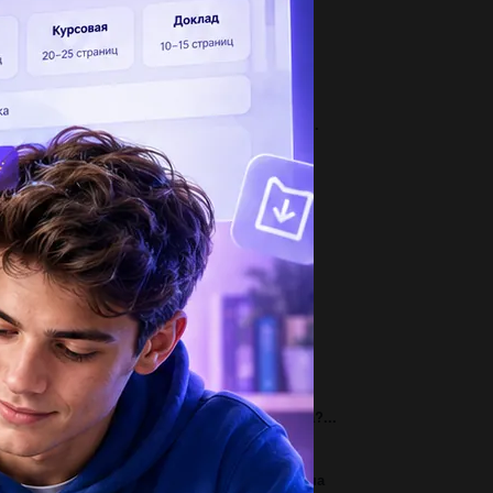
дредагуй словосполучення: виключення з
авил, перший млинець комом, ремінь...
2
контрольной работой по географии тут еще​...
2
чему стало пусто на клумбе без маков,
саженных автором рассказа «Живое...
1
кова цель жизни? Зачем мы здесь?...
2
агмент цепи ДНК : Т-А-А-Г-Ц-Ц-Т-А-А-Ц-Г-Ц.
пишите фрагмент цепи и-РНК.​...
3
лезные ископаемые кызылкумского района?​...
1
волюция правления монархии Габсбургов на