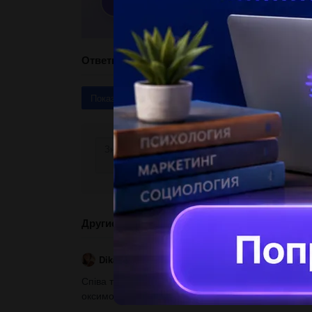
Ответы
Показать ответы (3)
Другие вопросы по теме Українська літерату
Dikaya24
22.05.2019 11:00
Співа трава, ніким ще не зім ята, і вабить сном со
оксиморон б оксиморон і літота в літота і синекдоха