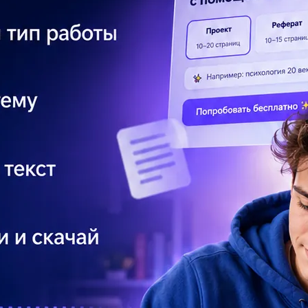
-халамидник»)
Ві
пр
с 
По
по
Ка
Фр
На
По
Ре