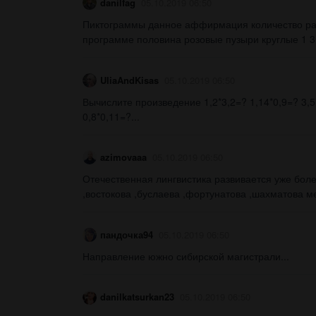
danilfag
05.10.2019 06:50
Пиктограммы данное аффирмация количество ра
программе половина розовые пузыри круглые 1 3
UliaAndKisas
05.10.2019 06:50
Вычислите произведение 1,2*3,2=? 1,14*0,9=? 3,5
0,8*0,11=?...
azimovaaa
05.10.2019 06:50
Отечественная лингвистика развивается уже бол
,востокова ,буслаева ,фортунатова ,шахматова м
пандочка94
05.10.2019 06:50
Направление южно сибирской магистрали...
danilkatsurkan23
05.10.2019 06:50