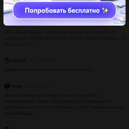
Восьмой класс задание самодельного оценивание за 2
четверть по предмету география ​...
КазукоДейКун
22.12.2020 09:31
Ибн - Сина говорил: «умеренная температура, яркий свет,
просторный предбанник, а в нем картины хорошей работы». О
чем шла речь?...
nikim05
22.12.2020 09:31
вставить вместо пропусков слова из скобок ‼️‼️...
horsa
22.12.2020 09:31
Можно ли выбрать систему о счета, в которой бы
обнаруживалась только электрическая составляюшая Е
Электромагнитного поля электронного луча? только магнитная
составляющая...