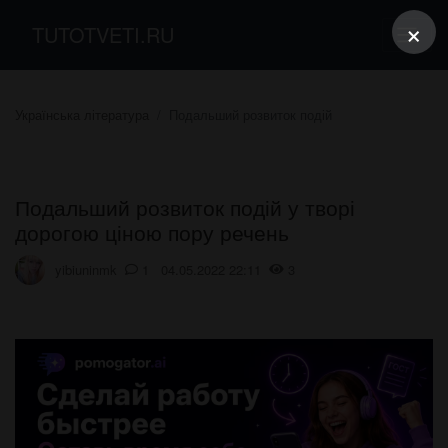
×
TUTOTVETI.RU
Українська література
Подальший розвиток подій
Подальший розвиток подій у творі
дорогою ціною пору речень
yibiuninmk
1 04.05.2022 22:11
3