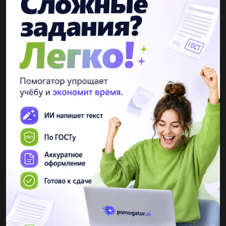
Написати власну історію з головним героєм Івана Сили. ​...
mashenkalarchenko
22.12.2020 09:31
ТЕКСТ ЗАДАНИЯРазличать элементы инструментовPaint.NET​
...
ЭммаУаилд
22.12.2020 09:31
сколько разных семибуквенных слов можно составить в
двоичном алфавите?(№4)...
strakh1991
22.12.2020 09:31
5.Гробницы-усыпальницы фараонов a) пирамиды b) храмы c)
мавзолеи d) курганы 6.На чем писали в Древнем Египте a)
папирус b) пергамент c) глиняная доска d) шелковая ткань...
klybnika228
22.12.2020 09:31