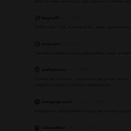
всего из всех животных, мне нравятся собаки. он
kargina55
04.06.2019 12:00
Найти пару слов, в которой все звуки одинаковые. ж
masynchic
04.06.2019 12:00
Сделайте морфологический разбор слова -утёнка-
qvetikp0cumc
04.06.2019 12:00
Помню эти золотые с тисненым рисунком листы, к
словосочетание со связью примыкание...
mariagrigoryan3
04.06.2019 12:00
Письменно просклоняйте существительные матрос
Селена24на7
04.06.2019 12:00