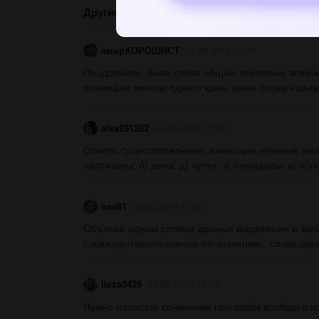
Другие вопросы по теме Русский язык
амирХОРОШИСТ
04.06.2019 12:00
Продолжите. были слова общие, понятные всякому
понимали жители одного края. такие слова назыв
alka231282
04.06.2019 12:00
Отметь существительные, имеющие нулевые окончан
партизаны; б) дела; д) чулки; з) помидоры; в) яблок
nas81
04.06.2019 12:00
Объясни одним словом данные выражения и запи
слова,противоположные по значению, .слова,один
lizza3429
04.06.2019 12:00
Нужно написать сочинение про собак вообще.с 