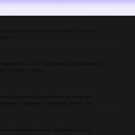
 человеку на руси, а были местные , их знали и
аются...
ия в род. п. мн. ч.: а) болгары; г) апельсины; ж)
и; е) носки; и) места....
ши предложения.слова,близкие по значению,- .
аковые по звучанию и (или)написанию,= . из...
краткими прилагательными. например: больше