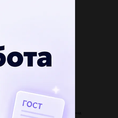
опулярные вопросы
ошки черная окраска шерсти в доминирует над
коладным b. черная кошка встречалась...