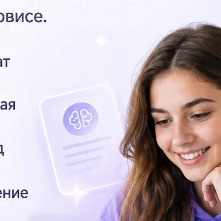
1.
пе
Вы
точ
Ну
Cin
На
по
Са