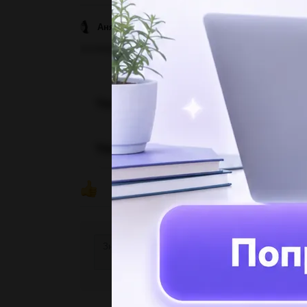
АняМур123
05.05.2022 23:50
иолимролюжздпиаыывпртт
ПОКАЗ