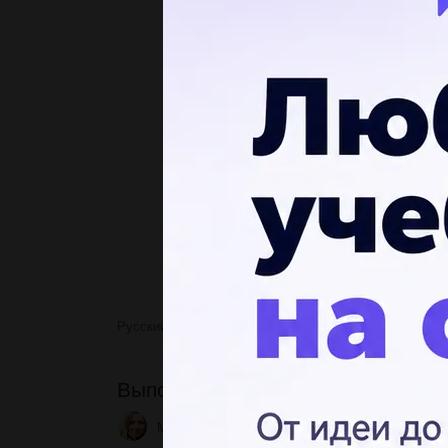
Русский язык
Выполнить морфемный разбор
Выполнить морфемный разбор с
Mirgorodska
1 05.05.2022 23:49
2