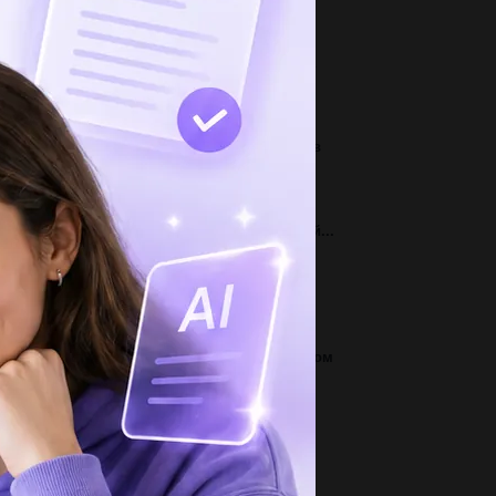
3
 ламана складається з трьох ланок. довжина
ршої ланки дорівнює 8,3 см, що...
2
числите производную функции у= -4sin 4x в
ке x= п/4...
2
жен отзыв на рассказ конь с розовой гривой...
1
derella shouldn t take the bottle...
2
пиши слова названия рисунков в алфавитном
рядке лиса ласточка собака петух...
3
ставте предложение с словом кабинет...
1