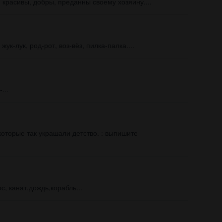
и красивы, добры, преданны своему хозяину....
ук-лук, род-рот, воз-вёз, пилка-палка....
...
оторые так украшали детство. : выпишите
, канат,дождь,корабль...