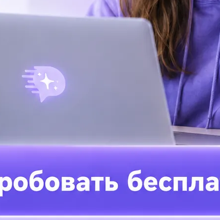
Ре
с 
Що
пр
Ка
АТЬ ОТВЕТЫ
от