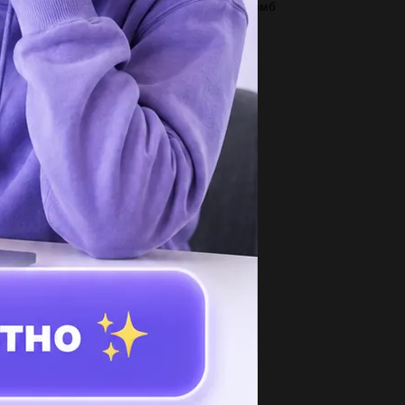
шите в основании прямой призмы лежит ромб
диагоналями, равными 5 и 12. площадь...
1
 означає вислів,, кожен носить у собі своє
изначення,, за,, казкою про два...
3
к решить в столбик 560*283 напишите или
правите фото...
2