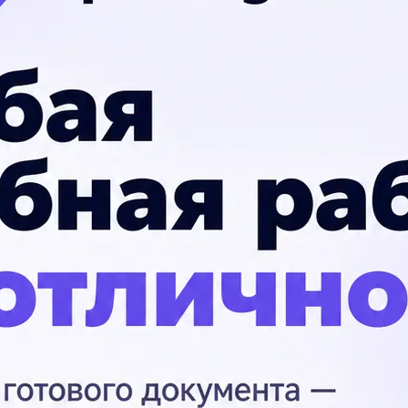
лова ты
П
Ук
шо