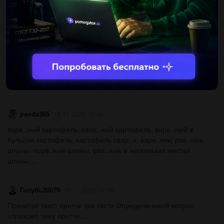
Другие вопросы по теме Русский язык
Nadia2829
16.11.2020 12:49
Составьте ментальную карту: «Петербург глазами
Башмачкина»​...
panda365
16.11.2020 12:49
варё..ный картофель, свар..ный картофель, варё..ный в
бульоне картофель, картофель свар..н, варе..ник; рва..ные
штаны, порв..ные штаны, рва..ные в нескольких местах
штаны,...
Голубь20079
16.11.2020 12:49
Прочитай текст притчи три гости Определи какой вопрос
отражает тему притчи ​...