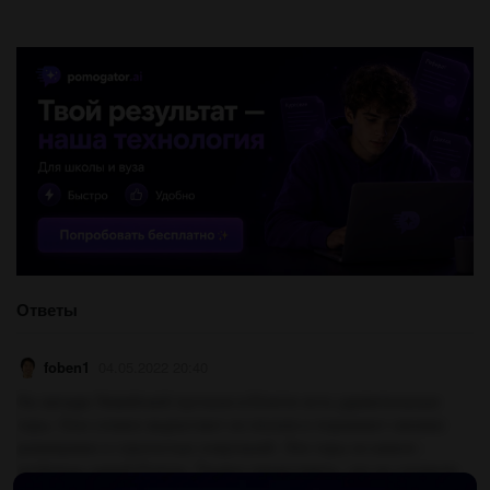
Ответы
foben1
04.05.2022 20:40
На западе Ливийской пустыни в Египте есть удивительные
горы. Они словно вырастают из песков и поражают своими
размерами и строгостью очертаний. Эти горы из камня -
гробницы царей Египта. Трудно представить, что их сложили