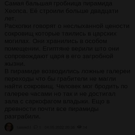
Самая бальшая гробница пирамида
Хеопса. Её строили больше двадцати
лет.
Раскопки говорят о неслыханной цености
сокровищ которые таились в царских
могилах. Они хранились в особом
помещении. Египтяне верили што они
сопровождают царя в его загробной
жызни.
В пирамиде возводились ложные галереи
переходы что бы грабители не магли
найти сокровищ. Человек мог бродить по
галерее часами но так и не достигал
зала с саркофагом владыки. Ещо в
древности почти все пирамиды
разграбили.
тамик51
1 04.05.2022 20:36
14