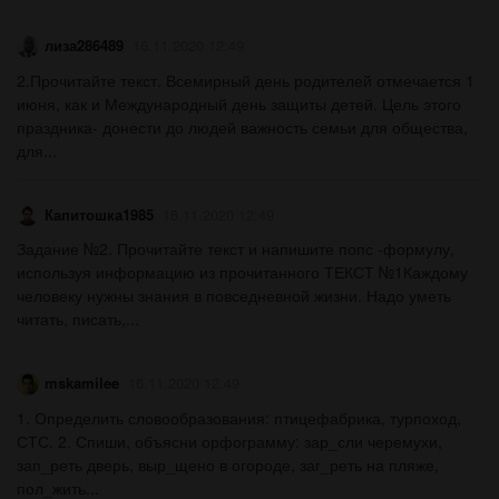
лиза286489
16.11.2020 12:49
2.Прочитайте текст. Всемирный день родителей отмечается 1
июня, как и Международный день защиты детей. Цель этого
праздника- донести до людей важность семьи для общества,
для...
Капитошка1985
16.11.2020 12:49
Задание №2. Прочитайте текст и напишите попс -формулу,
используя информацию из прочитанного ТЕКСТ №1Каждому
человеку нужны знания в повседневной жизни. Надо уметь
читать, писать,...
mskamilee
16.11.2020 12:49
1. Определить словообразования: птицефабрика, турпоход,
СТС. 2. Спиши, объясни орфограмму: зар_сли черемухи,
зап_реть дверь, выр_щено в огороде, заг_реть на пляже,
пол_жить...