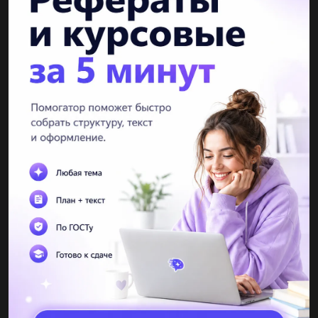
ты бес, куда ж ты за нами полез (А. Пушкин.) 6. Где Ме-
ресьев спрашивал раненый. (Б. Полевой.) 7. Кучер от-
вечал за доктора А вы кто такие Чей это дом на колёсах
Объяснение:
fedorovaka12346
03.09.2020 19:08
Вопросительные местоимения → кто, что, какие, чем, каковы,
куда, где, кто
1. Кто стучится в дверь ко мне с толстай сумкой на
ремне? (С. Маршак.) 2. Что ты тут написал? Что это такое? (И.
Ильф, Е. Петров.) 3. "Какие радости ты знала?" — спра-
шивал он. "Чем ты можешь помянуть прожитое?"
(М. Горький.) 4. "Каковы яблочки в этом году?"— умиляясь,