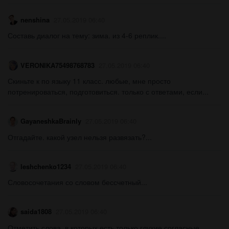
nenshina
27.05.2019 06:40
Составь диалог на тему: зима. из 4-6 реплик....
VERONIKA75498768783
27.05.2019 06:40
Скиньте к по языку 11 класс. любые, мне просто
потренироваться, подготовиться. только с ответами, если...
GayaneshkaBrainly
27.05.2019 06:40
Отгадайте. какой узел нельзя развязать?...
leshchenko1234
27.05.2019 06:40
Словосочетания со словом бессчетный...
saida1808
27.05.2019 06:40
Отметить слова, в которых есть только глухие согласные