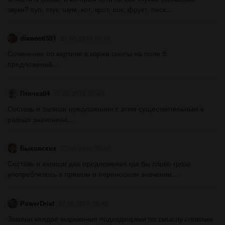
звуки? суп, стук, шум, кот, крот, сок, фрукт, писк...
diaweeti551
27.05.2019 06:40
Сочинение по картине в.коржа снопы на поле 5
предложений...
Птичка04
27.05.2019 06:40
Составь и запиши предложения с этим существительным в
разных значениях...
Быковских
27.05.2019 06:40
Составь и запиши два предложения где бы слово гроза
употреблялось в прямом и переносном значении...
PowerDrist
27.05.2019 06:40
Замени каждое выражение подходящами по смыслу словами