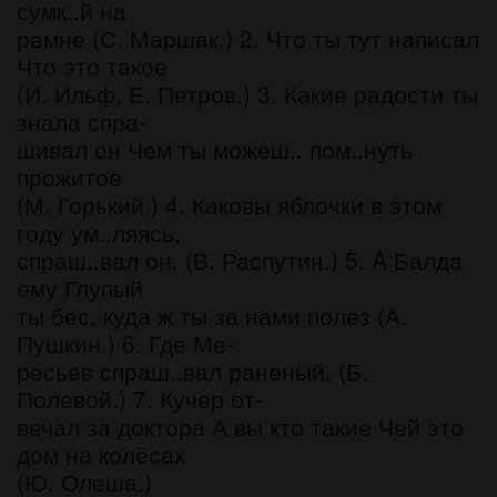
сумк..й на
ремне (С. Маршак.) 2. Что ты тут написал
Что это такое
(И. Ильф, Е. Петров.) 3. Какие радости ты
знала спра-
шивал он Чем ты можеш.. пом..нуть
прожитое
(М. Горький.) 4. Каковы яблочки в этом
году ум..ляясь,
спраш..вал он. (В. Распутин.) 5. A Балда
ему Глупый
ты бес, куда ж ты за нами полез (А.
Пушкин.) 6. Где Ме-
ресьев спраш..вал раненый. (Б.
Полевой.) 7. Кучер от-
вечал за доктора А вы кто такие Чей это
дом на колёсах
(Ю. Олеша.)