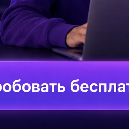
За
ро
дный говор, от пожилых людей
За
АТЬ ОТВЕТЫ
от
Пр
то
я: горький, горячий, грязный, ленивый, храбрый,