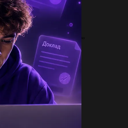
2
очитайте фрагмент словарной статьи в
торой приводятся значения...
1
ссказ А.П.Чехова Сон 2)Докажите, что рассказ
П.Чехова Сон - святочный....
1
шить от 6 до 10 очень нада...
2
ИДКО БУДЬ ЛАСКА -|x|=-|7|...
2
 сколько раз и на сколько отличаются
вления морской воды на глубине...
1
о правильно? если не правильно то можно
сать правильную умоляю...
1