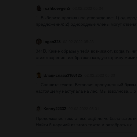
rozhkoevgen5
02.02.2022 05:24
1. Выберите правильное утверждение: 1) одноро
предложения; 2) однородные члены могут отвечат
logan323
02.02.2022 05:28
341B. Какие образы у тебя возникают, когда ты 
стихотворение, изобра жая каждую строчку мимик
Владислава3188125
02.02.2022 05:30
1. Спишите текста. Вставляя пропущенный буквы 
настоящему наступала на лес. Мы взволнова….о 
Kenny22332
02.02.2022 05:31
Продолжение текста: всё ещё легче было встрет
Найти 5 наречий из этого текста и разобрать их....