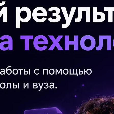
етанием
сочетанием "народный говор" по
П
На
ти