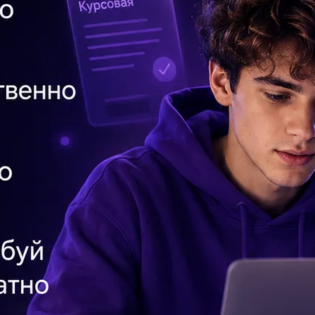
Пр
ко
Ра
А.
ре
ШВ
Во
да
Эт
пи