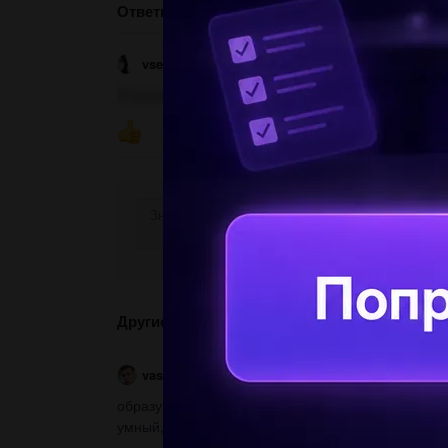
Ответы
vseznaika29
04.10.2020 08:05
В наше время, чаще всего можно услышать норо
ПОКАЗ
Другие вопросы по теме Русский язык
vasyav1337
02.02.2022 05:18
образуйте простую и составную степени сравнени
умный, холодный, чистый...