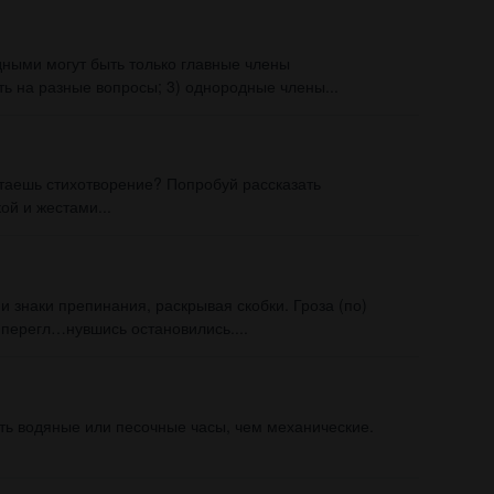
дными могут быть только главные члены
ь на разные вопросы; 3) однородные члены...
читаешь стихотворение? Попробуй рассказать
ой и жестами...
и знаки препинания, раскрывая скобки. Гроза (по)
перегл…нувшись остановились....
ить водяные или песочные часы, чем механические.