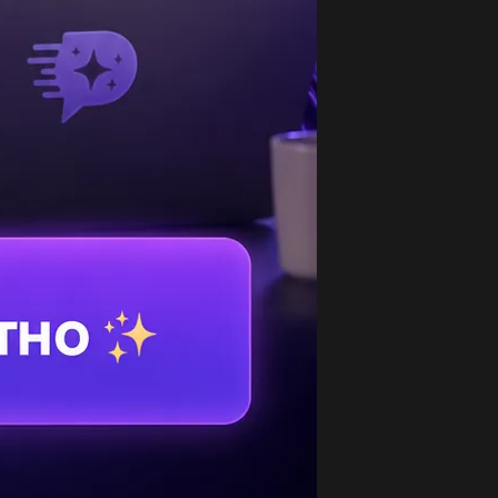
пишіть алегоричні образи творів ПОЕТІВ-
мантиків (не тільки про...
3
чем для просветления оптики (гашения
раженного луча) на поверхность...
1
едставьте в виде десятичной дроби с
чностью до 0,001 число :...
3