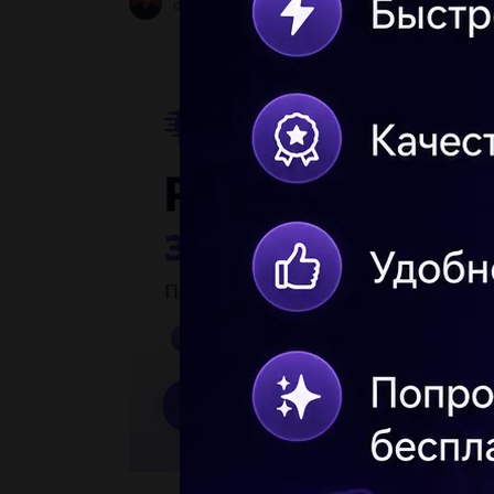
dashka1035
2 09.08.2019 21:30
3