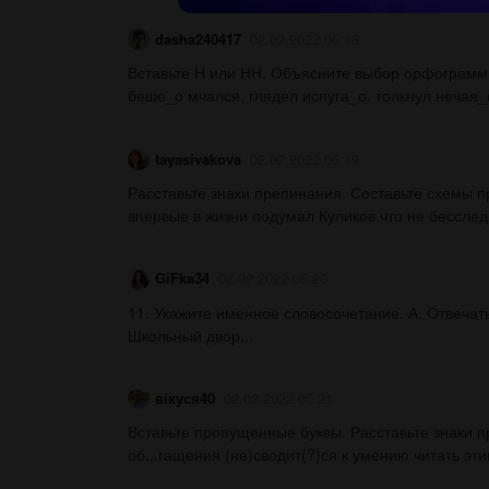
dasha240417
02.02.2022 05:18
Вставьте Н или НН. Объясните выбор орфограммы
беше_о мчался, глядел испуга_о, толкнул нечая_о
tayasivakova
02.02.2022 05:19
Расставьте знаки препинания. Составьте схемы п
впервые в жизни подумал Куликов что не бесследн
GiFka34
02.02.2022 05:20
11. Укажите именное словосочетание. А. Отвечать
Школьный двор...
вікуся40
02.02.2022 05:21
Вставьте пропущенные буквы. Расставьте знаки п
об...гащения (не)сводит(?)ся к умению читать эти