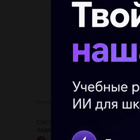
Русский язык
Составить предложение со словосоч
Составить предложение со слово
падежам форму менять можно