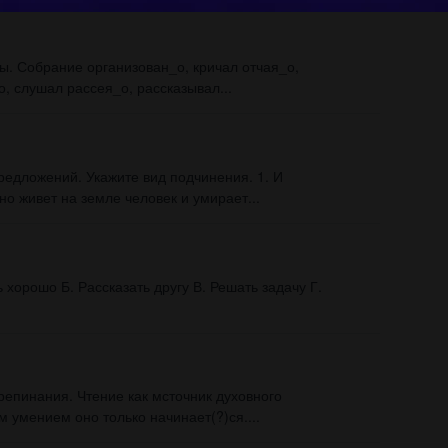
. Собрание организован_о, кричал отчая_о,
, слушал рассея_о, рассказывал...
редложений. Укажите вид подчинения. 1. И
о живет на земле человек и умирает...
 хорошо Б. Рассказать другу В. Решать задачу Г.
репинания. Чтение как мсточник духовного
м умением оно только начинает(?)ся....