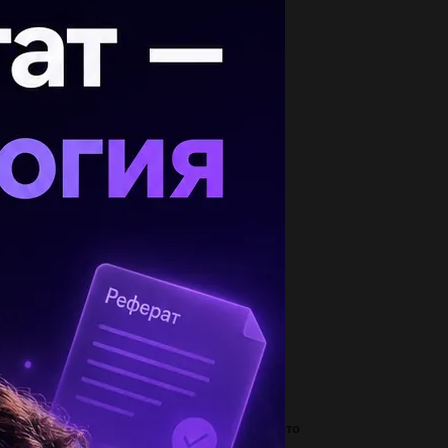
опулярные вопросы
писати твір що об єднує персонажів твору сто
сяч...