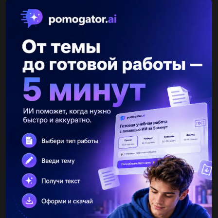
Другие вопросы по теме Русский язык
masloshick
29.04.2021 08:41
, история пословицы - туча летучая, а дождь бегун​...
асель117
29.04.2021 08:41
Отметьте служебные части речи А. Междометие, причастие,
деепричастие Б. Причастье, предлоги, союзы В. Частицы,
междометие, предлоги Д. Союзы, деепричастие, причастие...
GromovaRus
29.04.2021 08:40
Прочитай рекламу книги Тимура Ходжи. Определи слоган,