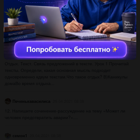
использованный врекламе.​...
katysid155
29.04.2021 08:39
Будем катат__ся Любит наряжат__сяУжин готовит__сяСердце
сжимает__сяСпускает__ся по лестнице​...
MiliitVel1
29.04.2021 08:39
Отдых. Текст. Связь предложений в тексте. Урок 1 Прочитай
тексты. Определи, какая основная мысль подходит
одновременно кдвум текстам.Что такое отдых? В)Каникулы
домаВо время отдыха...
Печенькавасилиса
29.04.2021 08:38
12. Напишите сочинение-рассуждение на тему «Может ли
человек предотвратить аварии?»....
семон1
29.04.2021 08:38