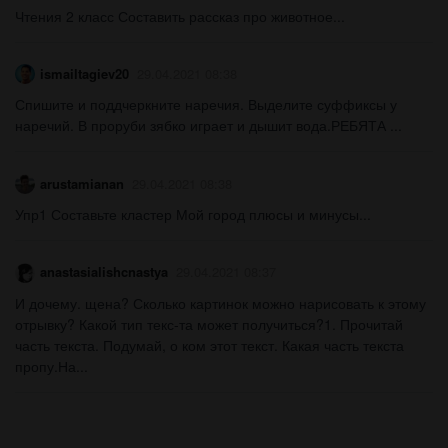
Чтения 2 класс Составить рассказ про животное...
ismailtagiev20
29.04.2021 08:38
Спишите и поддчеркните наречия. Выделите суффиксы у
наречий. В проруби зябко играет и дышит вода.РЕБЯТА ​...
arustamianan
29.04.2021 08:38
Упр1 Составьте кластер Мой город плюсы и минусы​...
anastasialishcnastya
29.04.2021 08:37
И дочему. щена? Сколько картинок можно нарисовать к этому
отрывку? Какой тип текс-та может получиться?1. Прочитай
часть текста. Подумай, о ком этот текст. Какая часть текста
пропу.На...