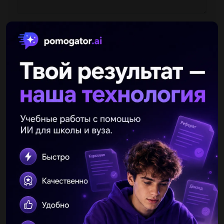
Другие вопросы по теме Русский язык
Qmpzaslk
16.02.2022 12:10
Отредактируйте предложение: исправьте лексическую ошибку,
исключив лишнее слово. Выпишите это слово.Наружная
внешность героини достаточно привлекательна....
kolya144
16.02.2022 12:06
Произвести синтаксический и пунктуационный разбор,
объяснить постановку знаков препинания (включая знак ; ).
Выделить грамматические основы и чем выражено
подлежащее...
badery346
16.02.2022 12:05