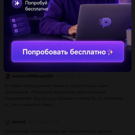
Скажите , можно ли говорить «девять перчаток?»...
ынпщщ357
16.02.2022 12:04
Записать 1 столбик ( а, б, в, г, д, е) словами...
Po999
16.02.2022 12:03
Сложное предложение со словом по-моему...
svetlana1968bup0c083
16.02.2022 12:01
Вставить пропущенные буквы и недостающие знаки
препинания. Объяснить выделение обособленных
определений. Осыпа_мая бранью госпожа Би (н_)посмела
(н_)чего сказать в ответ....
danier2
08.12.2020 10:36
загрязнение океана опасно для человечества краткое