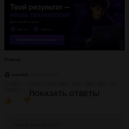
Ответы
rozarafo5
21.09.2020 20:35
[ с прил --- у глагол — прмл, прил , прил , прил , прил : все.
глагол о --- , о ]
ПОКАЗАТЬ ОТВЕТЫ