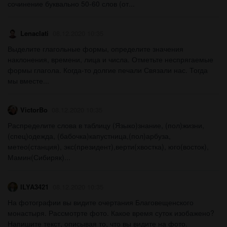
сочинение буквально 50-60 слов (от...
Lenaclati
08.12.2020 10:35
Выделите глагольные формы, определите значения
наклонения, времени, лица и числа. Отметьте неспрягаемые
формы глагола. Когда-то долгие печали Связали нас. Тогда
мы вместе...
VictorBo
08.12.2020 10:35
Распределите слова в таблицу (Языко)знание, (пол)жизни,
(спец)одежда, (бабочка)капустница,(пол)арбуза,
метео(станция), экс(президент),верти(хвостка), юго(восток),
Мамин(Сибиряк)...
ILYA3421
08.12.2020 10:35
На фотографии вы видите очертания Благовещенского
монастыря. Рассмотрте фото. Какое время суток изобажено?
Напишите текст, описывая то, что вы видите на фото.