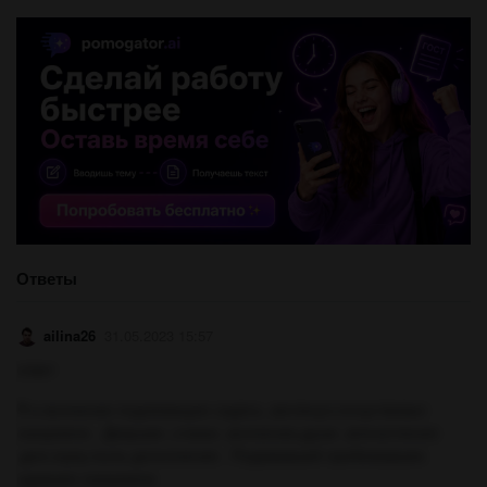
Ответы
ailina26
31.05.2023 15:57
ответ
Я и волнение подлежащее садясь ,взглянул,почуствовал
сказуемое . Девушки ,стакан ,волнение,душе ,впечатления
,дня,скуку,пыль дополнение . Подававшей прибежавшее
сдувшее сказуемое