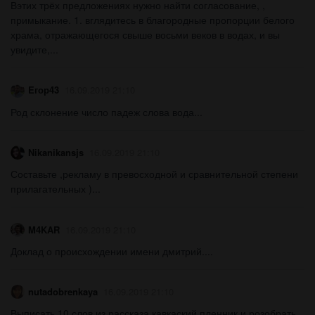
Вэтих трёх предложениях нужно найти согласование, ,
примыкание. 1. вглядитесь в благородные пропорции белого
храма, отражающегося свыше восьми веков в водах, и вы
увидите,...
Eгор43
16.09.2019 21:10
Род склонение число падеж слова вода...
Nikanikansjs
16.09.2019 21:10
Составьте ,рекламу в превосходной и сравнительной степени
прилагательных )...
M4KAR
16.09.2019 21:10
Доклад о происхождении имени дмитрий....
nutadobrenkaya
16.09.2019 21:10
Выписать 10 слов из рассказа кавкаский пленник и розобрать