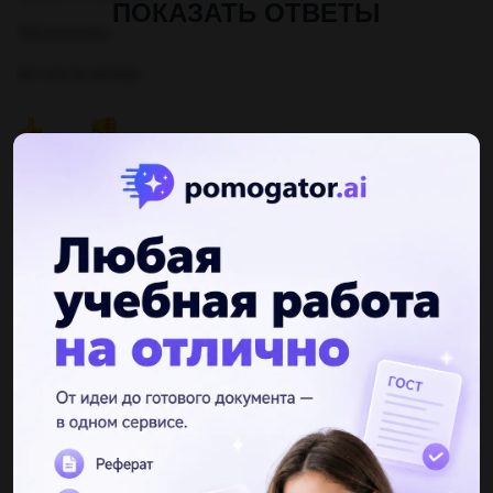
ПОКАЗАТЬ ОТВЕТЫ
Объяснение:
вот так по моему
Другие вопросы по теме Русский язык
canimzoo
16.09.2019 21:10
1. в каком примере не пишется слитно? 1) (не)красивый 2)
(не)лёгки,а тяжёлый 3)ничуть (не)вкусный 4)(не)здоров ,а
болен 2.напишите небольшое сочинение-характеристику