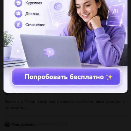
одного...
girlgood2
16.09.2019 21:10
Почему в словах пишутся именно эти буквы(выделенные)
-принимаю,селенье,шиповник,цветение,желтых,солнцем,лучом,п
safiya250707
16.09.2019 21:10
Дополни предложения словами с удвоенными согласными в
корне. около нашей школы есть чудесная липовая окон видна
остановка. по комнате летала пчела и громко школьников...
r8n73x9999
16.09.2019 21:10
Выписать 10 слов из рассказа кавкавский пленник и разобрать
по слогам...
kennysussus
16.09.2019 21:10