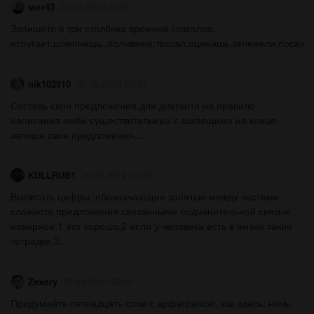
мот43
20.09.2019 20:30
Запишите в три столбика времена глаголов:
испугает,шлепнешь.,поливаем,трогал,оценишь,зеленели,посажу,е
nik102910
20.09.2019 20:30
Составь свои предложения для диктанта на правило
написания имён существительных с шипящими на конце.
запиши свои предложения....
KULLRUS1
20.09.2019 20:30
Выписать цифры, обозначающие запятые между частями
сложного предложения связанными подчинительной связью.
наверное,1 это хорошо,2 если у человека есть в жизни такие
тетрадки,3...
Zexory
20.09.2019 20:30
Придумайте пятнадцать слов с арфаграмой, как здесь: ночь,