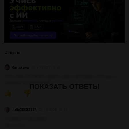
Ответы
Kartakova
02.10.2020 12:16
Кони, мед, 3)? Может корень, суф и окончание, если да, то:
порожки, 4) настольный
ПОКАЗАТЬ ОТВЕТЫ
Julia20033112
02.10.2020 12:16
1) корень и окончание
рук-а, ног-а