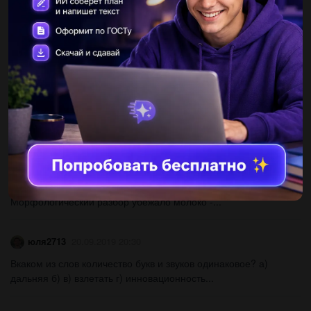
Сочинения на тему какой учебный предмет я больше всего
люблю и почему...
Idgy
20.09.2019 20:30
Составить 1 предложение с 1 подлежащим и 2 сказуемыми...
seremet1984
20.09.2019 20:30
Морфологический разбор прилетают с добычей...
polinapoluunaa
20.09.2019 20:30
Морфологический разбор убежало молоко -...
юля2713
20.09.2019 20:30
Вкаком из слов количество букв и звуков одинаковое? а)
дальняя б) в) взлетать г) инновационность...