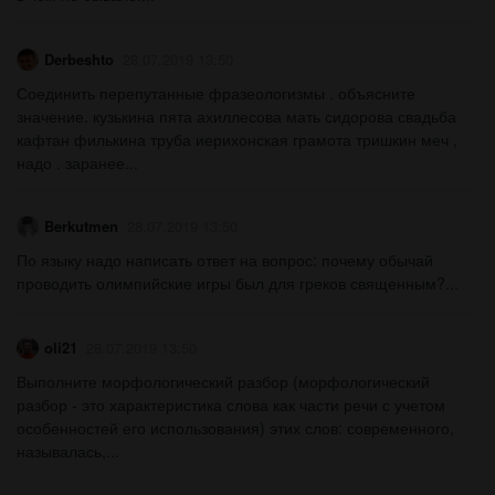
Derbeshto
28.07.2019 13:50
Соединить перепутанные фразеологизмы . объясните
значение. кузькина пята ахиллесова мать сидорова свадьба
кафтан филькина труба иерихонская грамота тришкин меч ,
надо . заранее...
Berkutmen
28.07.2019 13:50
По языку надо написать ответ на вопрос: почему обычай
проводить олимпийские игры был для греков священным?...
oli21
28.07.2019 13:50
Выполните морфологический разбор (морфологический
разбор - это характеристика слова как части речи с учетом
особенностей его использования) этих слов: современного,
называлась,...