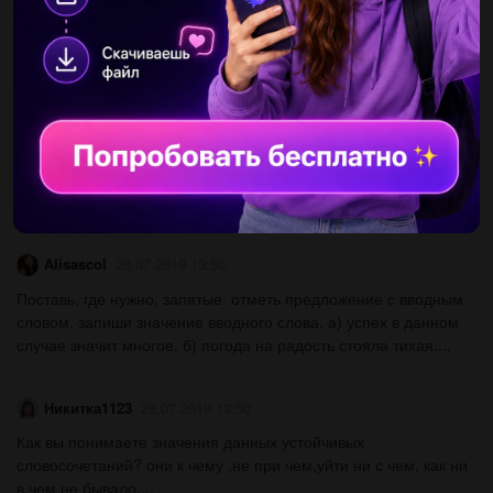
Дать себе совет как мне стать чемпионом школы по футболу...
Lika4072004
28.07.2019 13:50
Какая здесь грамматическая основа? он был бос, в старых
вытертых штанах, без шапки, в грязной ситцевой рубахе с
разорванным воротом, открывавшим его сухие и угловатые
кости...
Alisascol
28.07.2019 13:50
Поставь, где нужно, запятые. отметь предложение с вводным
словом. запиши значение вводного слова. а) успех в данном
случае значит многое. б) погода на радость стояла тихая....
Никитка1123
28.07.2019 13:50
Как вы понимаете значения данных устойчивых
словосочетаний? они к чему ,не при чем,уйти ни с чем, как ни
в чем не бывало....