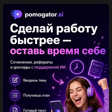
Другие вопросы по теме Русский язык
Сашулябрейк
28.07.2019 13:50
Типо рассказ на основе улышанного короче интересную и
немного смешного...
Івасічка
28.07.2019 13:50
Когда они вернулись в город, было уже темно. когда стемнело,
мы разожгли костер. напишите схемы,....
ilonka20048
28.07.2019 13:50
Синтаксический разбор предложения: у каждого дерева свой
вид....
sinethu
28.07.2019 13:50