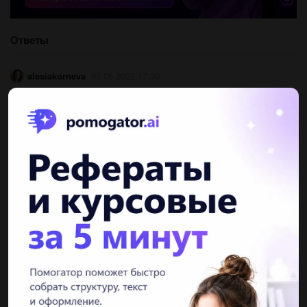
Ответы
alesiakorneva
05.05.2022 17:30
монитору Влад дяди щывзцдкзужкдадпджв
ПОКАЗАТЬ ОТВЕТЫ
Другие вопросы по теме Русский язык
LidaDay
03.06.2019 17:50