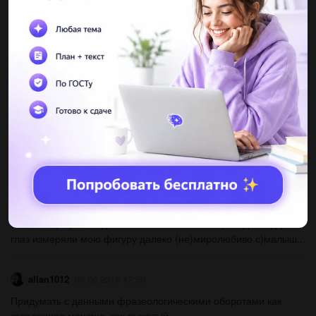
Вчем различие слов поднимается и подымается?...
kirra00787p07znc
03.06.2019 17:50
Сочинение на тему: как я провел лето...
ОвчинниковДанил
03.06.2019 17:50
Разбор слова по составу салютовать...
unknown38
03.06.2019 16:16
Не с наречием пишется слитно в предложении а)путь
оказался (не)столь далек, как мне казалось b)все двенадцать
глаз измеряли мою фигуру далеко (не)миролюбиво с)малыш...
allan1012
03.06.2019 17:50
Придумать с данными фразеологическими оборотами как
заведенная машина, как выжатый...