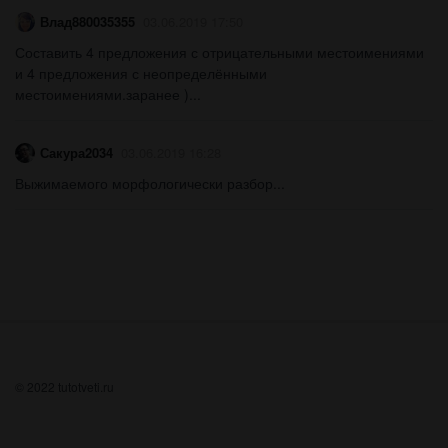
Влад880035355
03.06.2019 17:50
Составить 4 предложения с отрицательными местоимениями
и 4 предложения с неопределёнными
местоимениями.заранее )...
Сакура2034
03.06.2019 16:28
Выжимаемого морфологически разбор...
© 2022 tutotveti.ru