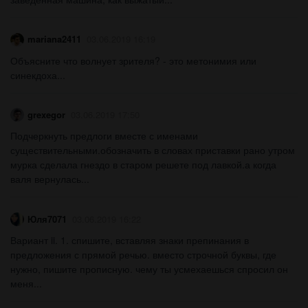
mariana2411
03.06.2019 16:19
Объясните что волнует зрителя? - это метонимия или
синекдоха​...
grexegor
03.06.2019 17:50
Подчеркнуть предлоги вместе с именами
существительными.обозначить в словах приставки рано утром
мурка сделала гнездо в старом решете под лавкой.а когда
валя вернулась...
Юля7071
03.06.2019 16:22
Вариант ii. 1. спишите, вставляя знаки препинания в
предложения с прямой речью. вместо строчной буквы, где
нужно, пишите прописную. чему ты усмехаешься спросил он
меня...