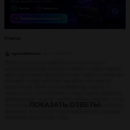
Ответы
egormatkarimov
03.10.2020 06:40
Ребята, я поняла что в какой бы школе ты не учился
одноклассники всегда останутся в памяти. я помню когда мы
друг за друга готовы были пойти на всё. порой я понимаю что
если даже я найду себе новых друзей вас мне будет не
хватать всегда. как бы я хотела увидеть вас ещё раз. я
надеюсь на то, что в этой школе я найду таких же преданных
одноклассников. пусть мы ругались иногда, ссорились, но это
ПОКАЗАТЬ ОТВЕТЫ
было не надолго, ведь мы все одна семья .я желаю вам всего
наилучшего, хочу чтоб вы все мои одноклассники не видели
своей жизни без кого-либо из вас.