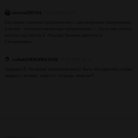
анонім2281104
17.10.2020 22:14
Составьте сначала предложения с однородными сказуемыми,
а затем - сложносочинённые предложения 1. Луна уже стояла
высоко над лесом 2. Лошади бешено рванули 3.
Стеариновая...
LolkekCHEBUREK10102
17.10.2020 22:15
Задание 8. На каком основании могут быть объединены слова
квадрат, четверг, квартет, тетрадь, квартал?...
© 2022 tutotveti.ru