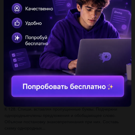
морфемного состава Артель, двигатель, капель, китель,
любитель, метель, отель, строитель​...
olesia170202
17.10.2020 22:13
.Люди надо сделать 2 часа сағат ішінде істеу қажетЗадание 2.
Прочитайте отрывок из повести Льва Кассиля «Ход белой
королевы».ответьте на вопросы:1) О ком данный проект?2)...
СерегаБатя
17.10.2020 22:13
Составьте 2 предложения на тему Традиции и обычаи с
обособленными определениями...
AlexWhite472
17.10.2020 22:13
К 128. Спиши, вставляя пропущенные буквы. Подчеркни
однородныечлены предложения и обобщающее слово.
Объясни постановку знаковпрепинания при них. Составь
схему однородных...