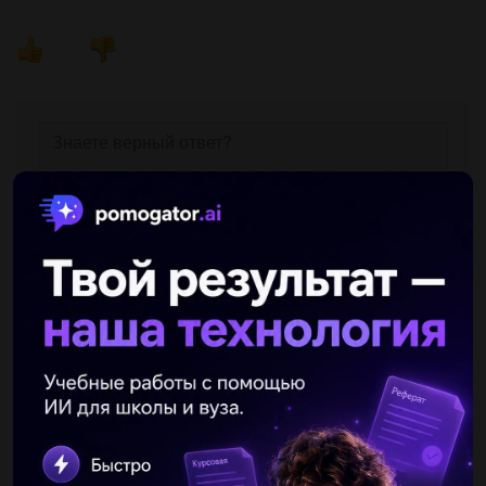
Другие вопросы по теме Русский язык
murarr
17.10.2020 22:11
70 Спишите предложения вставляя пропущенные буквы
расставляя недостающие знаки препинания. ​...
Лилюсечка
17.10.2020 22:12
Распределите слова на 3 группы в зависимости от